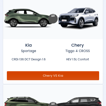
Kia
Chery
Sportage
Tiggo 4 CROSS
1.6 CRDi 136 DCT Design
HEV 1.5L Confort
Chery VS Kia