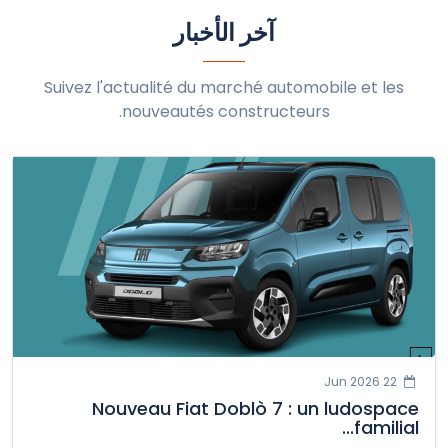
آخر الأخبار
ميني
ميتسوبيشي
نيو-موتورز
نيسان
أومودا
أوبل
بيجو
Suivez l'actualité du marché automobile et les
nouveautés constructeurs.
بورش
رينو
روكس
سيات
سيريس
شكودا
سمارت
سوإيست
سانغ يونغ
سوزوكي
تاتا
تسلا
تويوتا
فولكس فاجن
فولفو
إكسبينج
زيكر
22 Jun 2026
Nouveau Fiat Doblò 7 : un ludospace
familial...