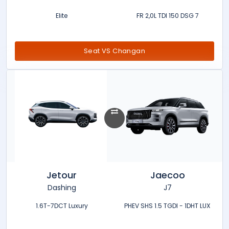
Elite
FR 2,0L TDI 150 DSG 7
Seat VS Changan
Jetour
Jaecoo
Dashing
J7
1.6T-7DCT Luxury
PHEV SHS 1.5 TGDI - 1DHT LUX