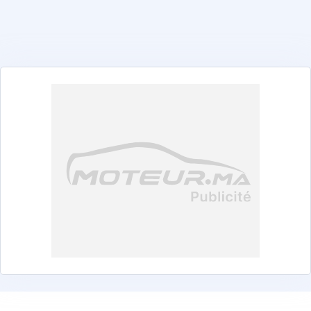
أبارث
ألفا روميو
ألبين
أستون مارتن
أودي
بايك
بنتلي
ي ام دبليو
بي واي دي
تشانغان
شيري
شيفروليه
ستروين
كوبرا
داسيا
ديبال
دينزا
دفسك
دونغ فنغ
دي إس
إكسيد
فيراري
فيات
فورد
فوتون
جي إي سي
غاز
جيلي
ي دبليو أم
هوندا
هيونداي
آي كور
إيسوزو
جاك
جايكو
جاغوار
جيب
جيتور
كي جي إم
كيا
لاند روفر
ليبموتور
لكزس
لينك آند كو
ماهيندرا
مازيراتي
مازدا
مرسيدس-بنز
إم جي