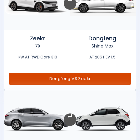
Zeekr
Dongfeng
7X
Shine Max
310 kW AT RWD Core
1.5 AT 205 HEV
Dongfeng VS Zeekr