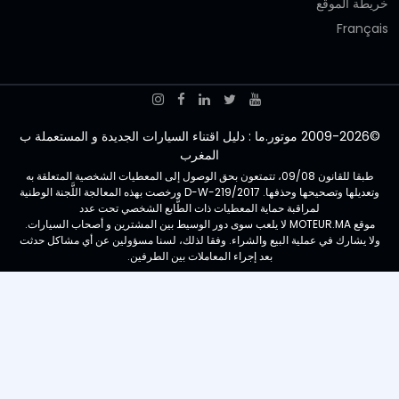
خريطة الموقع
Français
©2009-2026 موتور.ما : دليل اقتناء السيارات الجديدة و المستعملة ب
المغرب
طبقا للقانون 09/08، تتمتعون بحق الوصول إلى المعطيات الشخصية المتعلقة به
وتعديلها وتصحيحها وحذفها. D-W-219/2017 ورخصت بهذه المعالجة اللَّجنة الوطنية
لمراقبة حماية المعطيات ذات الطَّابع الشخصي تحت عدد
موقع MOTEUR.MA لا يلعب سوى دور الوسيط بين المشترين و أصحاب السيارات.
ولا يشارك في عملية البيع والشراء. وفقا لذلك، لسنا مسؤولين عن أي مشاكل حدثت
بعد إجراء المعاملات بين الطرفين.