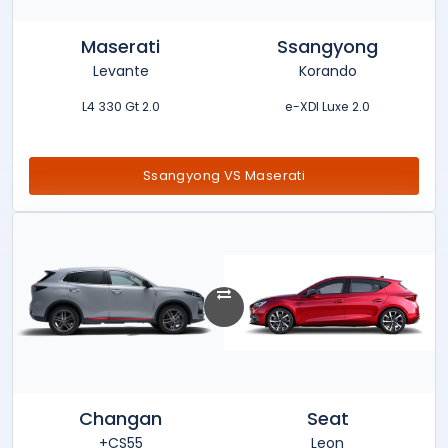
Maserati
Ssangyong
Levante
Korando
2.0 L4 330 Gt
2.0 e-XDI Luxe
Ssangyong VS Maserati
Changan
Seat
CS55+
Leon