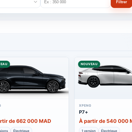
Filtrer
VEAU
NOUVEAU
G
XPENG
P7+
rtir de 662 000 MAD
À partir de 540 000
sions
Électrique
1 version
Électrique