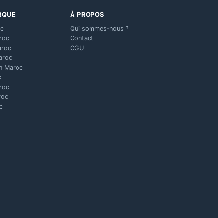
RQUE
À PROPOS
oc
Qui sommes-nous ?
aroc
Contact
aroc
CGU
aroc
n Maroc
c
aroc
roc
c