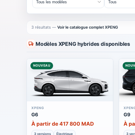
3 résultats
—
Voir le catalogue complet XPENG
Modèles XPENG hybrides disponibles
NOUVEAU
NOU
XPENG
XPEN
G6
G9
À partir de 417 800 MAD
À pa
3 versions
Électrique
3 ver