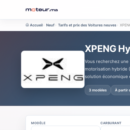
Accueil
›
Neuf
›
Tarifs et prix des Voitures neuves
›
XPENG
XPENG Hyb
Vous recherchez une
motorisation hybride 
solution économique 
3 modèles
À partir
MODÈLE
CARBURANT