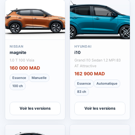
NISSAN
HYUNDAI
magnite
i10
1.0 T 100 Visia
Grand i10 Sedan 1.2 MPI 83
AT Attractive
160 000 MAD
162 900 MAD
Essence
Manuelle
Essence
Automatique
100 ch
83 ch
Voir les versions
Voir les versions