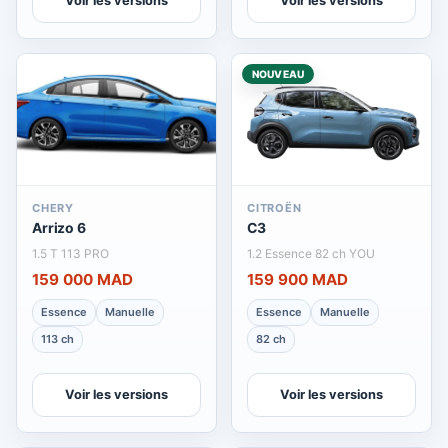
Voir les versions
Voir les versions
NOUVEAU
CHERY
CITROËN
Arrizo 6
C3
1.5 T 113 PRO
1.2 Essence 82 ch YOU
159 000 MAD
159 900 MAD
Essence
Manuelle
Essence
Manuelle
113 ch
82 ch
Voir les versions
Voir les versions