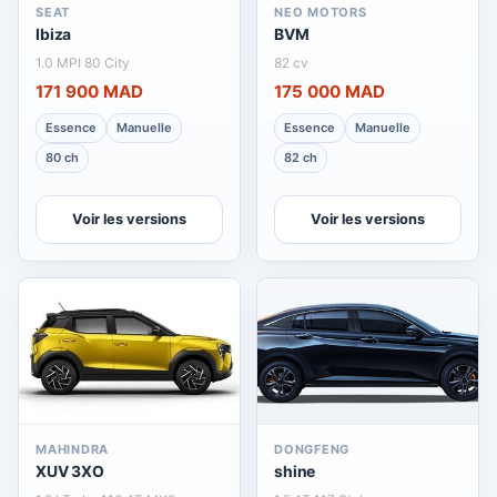
SEAT
NEO MOTORS
Ibiza
BVM
1.0 MPI 80 City
82 cv
171 900 MAD
175 000 MAD
Essence
Manuelle
Essence
Manuelle
80 ch
82 ch
Voir les versions
Voir les versions
MAHINDRA
DONGFENG
XUV 3XO
shine