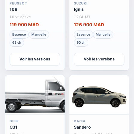
PEUGEOT
SUZUKI
108
Ignis
1.0 vti active
1,2 GL MT
119 900 MAD
126 900 MAD
Essence
Manuelle
Essence
Manuelle
68 ch
90 ch
Voir les versions
Voir les versions
DFSK
DACIA
C31
Sandero