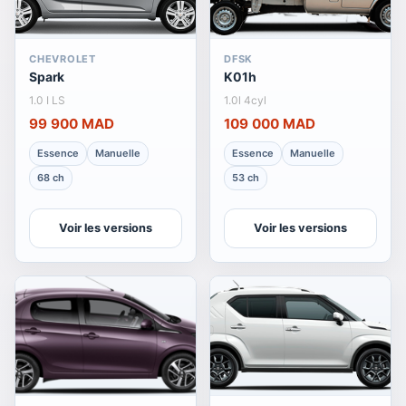
CHEVROLET
DFSK
Spark
K01h
1.0 I LS
1.0l 4cyl
99 900 MAD
109 000 MAD
Essence
Manuelle
Essence
Manuelle
68 ch
53 ch
Voir les versions
Voir les versions