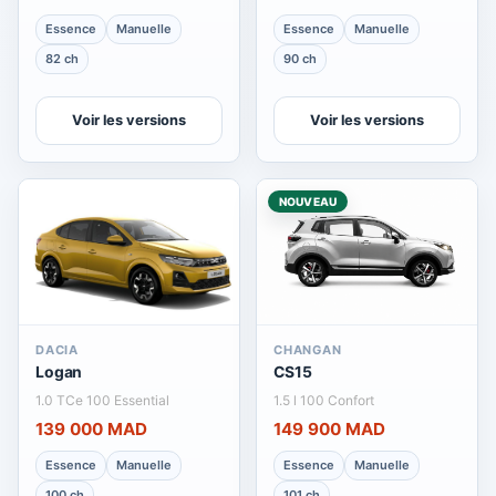
Essence
Manuelle
Essence
Manuelle
82 ch
90 ch
Voir les versions
Voir les versions
NOUVEAU
DACIA
CHANGAN
Logan
CS15
1.0 TCe 100 Essential
1.5 l 100 Confort
139 000 MAD
149 900 MAD
Essence
Manuelle
Essence
Manuelle
100 ch
101 ch