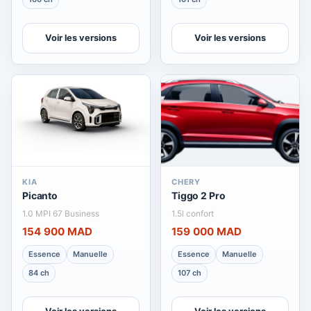
Voir les versions
Voir les versions
KIA
CHERY
Picanto
Tiggo 2 Pro
1.0 MPI 67 Business
1.5l confort
154 900 MAD
159 000 MAD
Essence
Manuelle
Essence
Manuelle
84 ch
107 ch