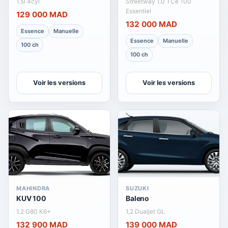
1.5l 4cyl
Streetway 1.0 TCe 100
Essentiel
129 000 MAD
132 000 MAD
Essence
Manuelle
Essence
Manuelle
100 ch
100 ch
Voir les versions
Voir les versions
MAHINDRA
SUZUKI
KUV 100
Baleno
1.2 G80 K6+
1,2 Dualjet GL
132 900 MAD
139 000 MAD