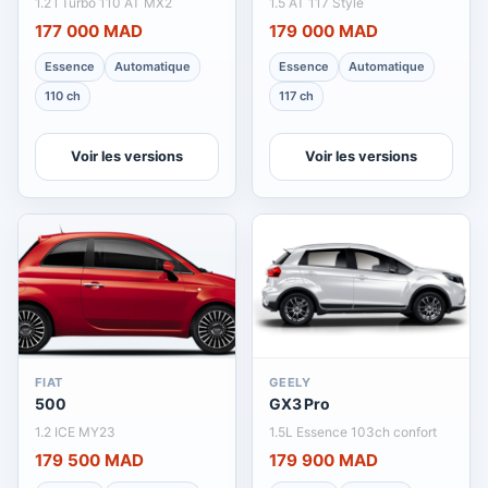
1.2 l Turbo 110 AT MX2
1.5 AT 117 Style
177 000 MAD
179 000 MAD
Essence
Automatique
Essence
Automatique
110 ch
117 ch
Voir les versions
Voir les versions
FIAT
GEELY
500
GX3 Pro
1.2 ICE MY23
1.5L Essence 103ch confort
179 500 MAD
179 900 MAD