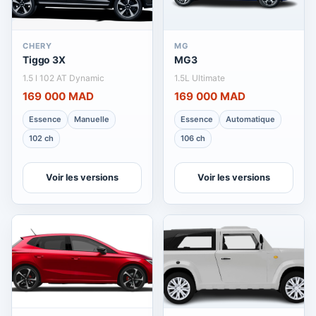
CHERY
MG
Tiggo 3X
MG3
1.5 l 102 AT Dynamic
1.5L Ultimate
169 000 MAD
169 000 MAD
Essence
Manuelle
Essence
Automatique
102 ch
106 ch
Voir les versions
Voir les versions