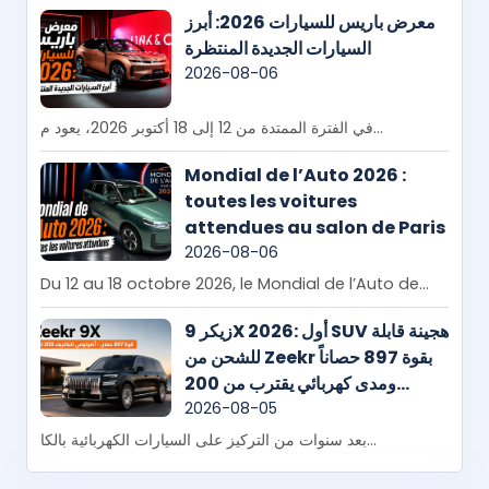
معرض باريس للسيارات 2026: أبرز
السيارات الجديدة المنتظرة
2026-08-06
في الفترة الممتدة من 12 إلى 18 أكتوبر 2026، يعود م...
Mondial de l’Auto 2026 :
toutes les voitures
attendues au salon de Paris
2026-08-06
Du 12 au 18 octobre 2026, le Mondial de l’Auto de...
زيكر 9X 2026: أول SUV هجينة قابلة
للشحن من Zeekr بقوة 897 حصاناً
ومدى كهربائي يقترب من 200
كيلومتر
2026-08-05
بعد سنوات من التركيز على السيارات الكهربائية بالكا...