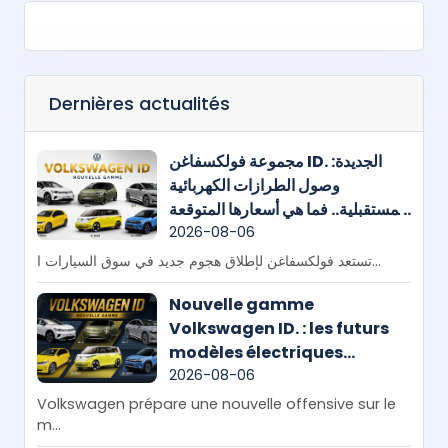
Dernières actualités
مجموعة فولكسفاغن ID. الجديدة:
وصول الطرازات الكهربائية
المستقبلية.. فما هي أسعارها المتوقعة
في المغرب؟
2026-08-06
تستعد فولكسفاغن لإطلاق هجوم جديد في سوق السيارات ا...
Nouvelle gamme
Volkswagen ID. : les futurs
modèles électriques
arrivent, quels prix pour le
2026-08-06
Maroc ?
Volkswagen prépare une nouvelle offensive sur le
m...