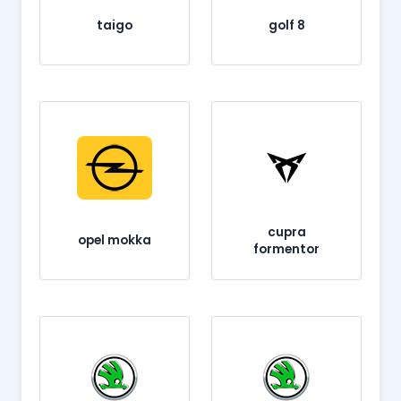
taigo
golf 8
cupra
opel mokka
formentor