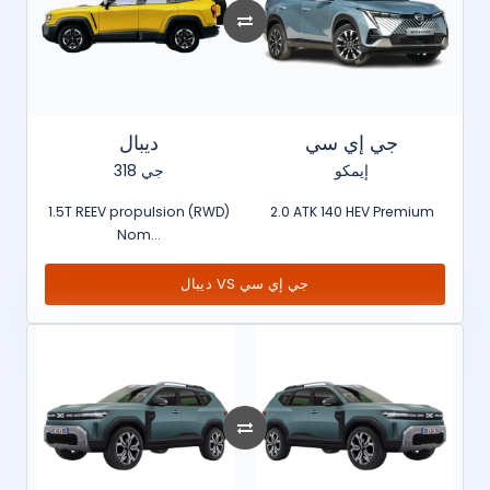
جي إي سي
ديبال
إيمكو
جي 318
1.5T REEV propulsion (RWD)
2.0 ATK 140 HEV Premium
Nom...
ديبال VS جي إي سي