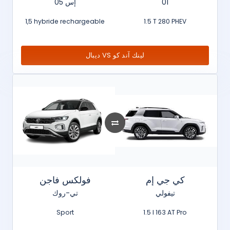
إس 05
01
1,5 hybride rechargeable
1.5 T 280 PHEV
ديبال VS لينك آند كو
كي جي إم
فولكس فاجن
تيفولي
تي-روك
Sport
1.5 l 163 AT Pro