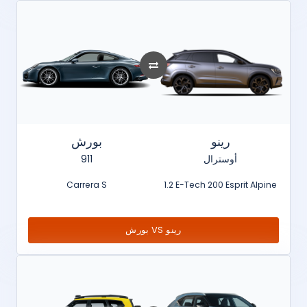
رينو
بورش
911
أوسترال
Carrera S
1.2 E-Tech 200 Esprit Alpine
بورش VS رينو