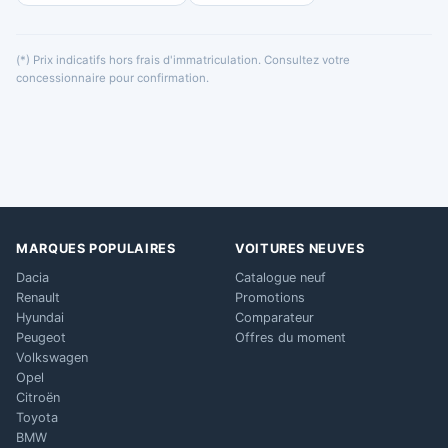
(*) Prix indicatifs hors frais d'immatriculation. Consultez votre
concessionnaire pour confirmation.
MARQUES POPULAIRES
VOITURES NEUVES
Dacia
Catalogue neuf
Renault
Promotions
Hyundai
Comparateur
Peugeot
Offres du moment
Volkswagen
Opel
Citroën
Toyota
BMW