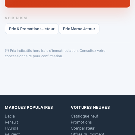
VOIR AUSSI
Prix & Promotions Jetour
Prix Maroc Jetour
(*) Prix indicatifs hors frais d'immatriculation. Consultez votre
concessionnaire pour confirmation.
MARQUES POPULAIRES
VOITURES NEUVES
Dacia
Catalogue neuf
Renault
Promotions
Hyundai
Comparateur
Peugeot
Offres du moment