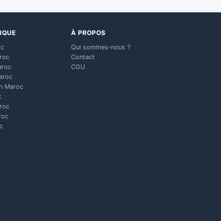
RQUE
À PROPOS
oc
Qui sommes-nous ?
aroc
Contact
aroc
CGU
aroc
n Maroc
c
aroc
roc
c