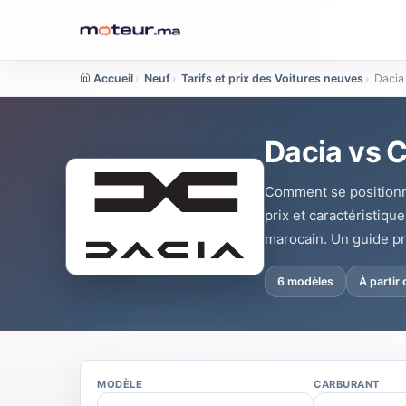
Accueil
›
Neuf
›
Tarifs et prix des Voitures neuves
›
Dacia
Dacia vs 
Comment se positionn
prix et caractéristiq
marocain. Un guide pra
6 modèles
À partir
MODÈLE
CARBURANT