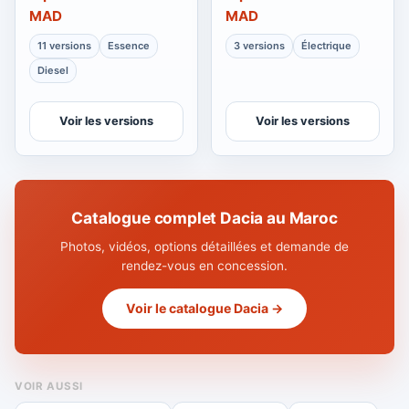
MAD
MAD
11 versions
Essence
3 versions
Électrique
Diesel
Voir les versions
Voir les versions
Catalogue complet Dacia au Maroc
Photos, vidéos, options détaillées et demande de
rendez-vous en concession.
Voir le catalogue Dacia →
VOIR AUSSI