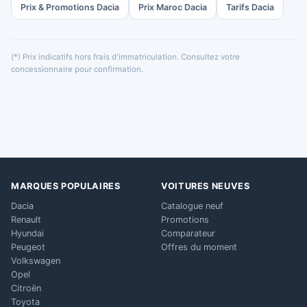
Prix & Promotions Dacia
Prix Maroc Dacia
Tarifs Dacia
(*) Prix indicatifs hors frais d'immatriculation. Consultez votre
concessionnaire pour confirmation.
MARQUES POPULAIRES
VOITURES NEUVES
Dacia
Catalogue neuf
Renault
Promotions
Hyundai
Comparateur
Peugeot
Offres du moment
Volkswagen
Opel
Citroën
Toyota