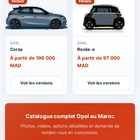
PROMO
PROMO
OPEL
OPEL
Corsa
Rocks-e
À partir de 196 000
À partir de 97 000
MAD
MAD
Voir les versions
Voir les versions
Catalogue complet Opel au Maroc
Photos, vidéos, options détaillées et demande de
rendez-vous en concession.