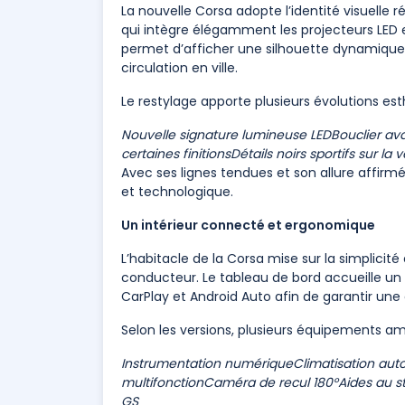
La nouvelle Corsa adopte l’identité visuelle 
qui intègre élégamment les projecteurs LED e
permet d’afficher une silhouette dynamique 
circulation en ville.
Le restylage apporte plusieurs évolutions est
Nouvelle signature lumineuse LED
Bouclier av
certaines finitions
Détails noirs sportifs sur la 
Avec ses lignes tendues et son allure affirm
et technologique.
Un intérieur connecté et ergonomique
L’habitacle de la Corsa mise sur la simplicit
conducteur. Le tableau de bord accueille un
CarPlay et Android Auto afin de garantir un
Selon les versions, plusieurs équipements amé
Instrumentation numérique
Climatisation au
multifonction
Caméra de recul 180°
Aides au s
GS