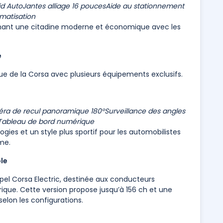
id Auto
Jantes alliage 16 pouces
Aide au stationnement
imatisation
chant une citadine moderne et économique avec les
e
ue de la Corsa avec plusieurs équipements exclusifs.
ra de recul panoramique 180°
Surveillance des angles
Tableau de bord numérique
gies et un style plus sportif pour les automobilistes
me.
le
 Corsa Electric, destinée aux conducteurs
rique. Cette version propose jusqu’à 156 ch et une
lon les configurations.