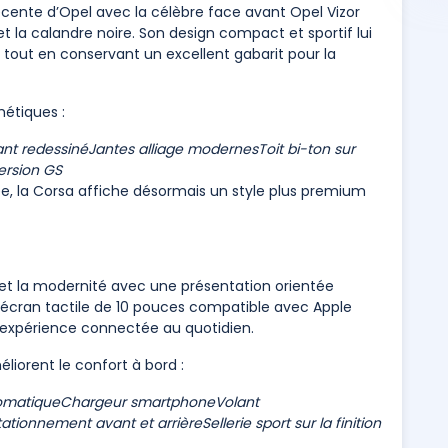
récente d’Opel avec la célèbre face avant Opel Vizor
t la calandre noire. Son design compact et sportif lui
tout en conservant un excellent gabarit pour la
hétiques :
ant redessiné
Jantes alliage modernes
Toit bi-ton sur
version GS
ée, la Corsa affiche désormais un style plus premium
é et la modernité avec une présentation orientée
 écran tactile de 10 pouces compatible avec Apple
e expérience connectée au quotidien.
liorent le confort à bord :
tomatique
Chargeur smartphone
Volant
tationnement avant et arrière
Sellerie sport sur la finition