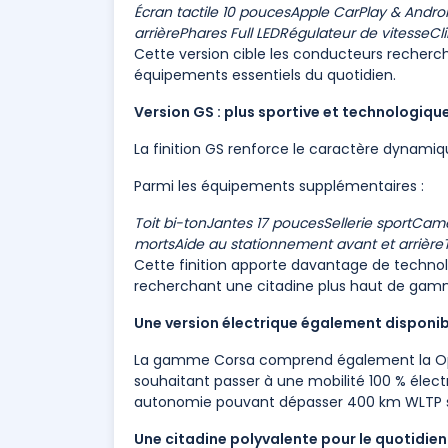
Écran tactile 10 pouces
Apple CarPlay & Andro
arrière
Phares Full LED
Régulateur de vitesse
Cl
Cette version cible les conducteurs recher
équipements essentiels du quotidien.
Version GS : plus sportive et technologiqu
La finition GS renforce le caractère dynamiq
Parmi les équipements supplémentaires :
Toit bi-ton
Jantes 17 pouces
Sellerie sport
Camé
morts
Aide au stationnement avant et arrière
Cette finition apporte davantage de technolo
recherchant une citadine plus haut de gam
Une version électrique également disponib
La gamme Corsa comprend également la Opel
souhaitant passer à une mobilité 100 % élect
autonomie pouvant dépasser 400 km WLTP se
Une citadine polyvalente pour le quotidien