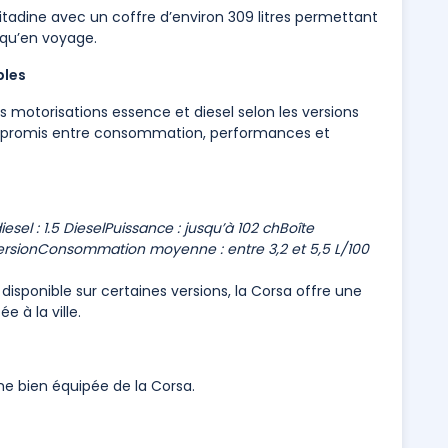
itadine avec un coffre d’environ 309 litres permettant
e qu’en voyage.
bles
 motorisations essence et diesel selon les versions
ompromis entre consommation, performances et
esel : 1.5 Diesel
Puissance : jusqu’à 102 ch
Boîte
ersion
Consommation moyenne : entre 3,2 et 5,5 L/100
isponible sur certaines versions, la Corsa offre une
 à la ville.
me bien équipée de la Corsa.