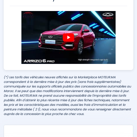
(*) Les tarifs des véhicules neuves affichés sur la Marketplace MOTEUR.MA
correspondent à la dernière mise à jour des prix (sans frais supplémentaires)
communiquée sur les supports officiels publics des concessionnaires automobiles au
Maroc. Il se peut que des modifications interviennent depuis la dernière mise à jour.
De ce fait, MOTEUR.MA ne prend aucune responsabilité de l'impropriété des tarifs
publiés. Afin d'obtenir la plus récente mise à jour des fiches techniques, notamment
les prix et les caractéristiques des modèles, aussi les frais d'immatriculation et la
peinture métalisée ( 2 l), nous vous recommandons de vous renseigner directement
auprès de la concession la plus proche de chez vous.