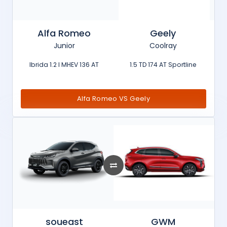
Alfa Romeo
Geely
Junior
Coolray
Ibrida 1.2 l MHEV 136 AT
1.5 TD 174 AT Sportline
Alfa Romeo VS Geely
soueast
GWM