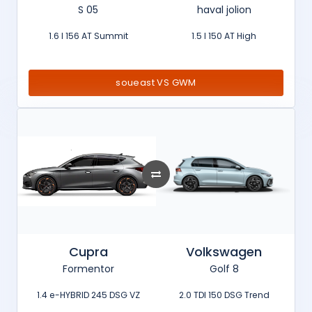
S 05
haval jolion
1.6 l 156 AT Summit
1.5 l 150 AT High
soueast VS GWM
Cupra
Volkswagen
Formentor
Golf 8
1.4 e-HYBRID 245 DSG VZ
2.0 TDI 150 DSG Trend