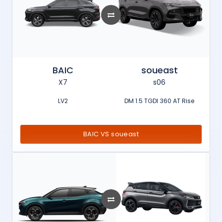
BAIC
soueast
X7
s06
LV2
DM 1.5 TGDI 360 AT Rise
BAIC VS soueast