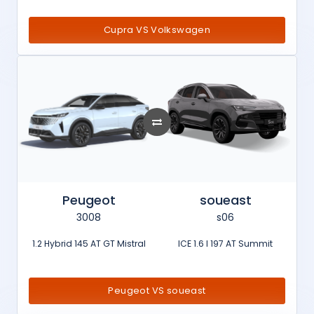
Cupra VS Volkswagen
Peugeot
soueast
3008
s06
1.2 Hybrid 145 AT GT Mistral
ICE 1.6 l 197 AT Summit
Peugeot VS soueast