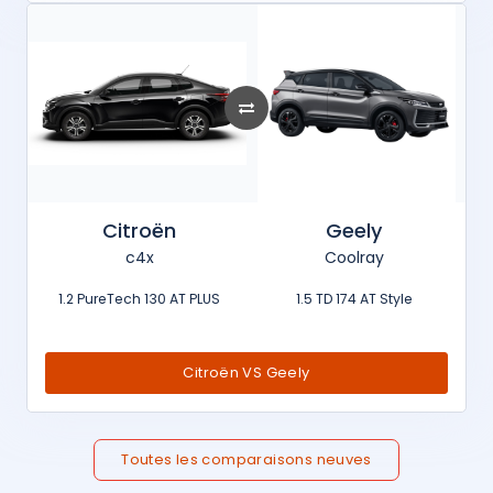
Citroën
Geely
c4x
Coolray
1.2 PureTech 130 AT PLUS
1.5 TD 174 AT Style
Citroën VS Geely
Toutes les comparaisons neuves