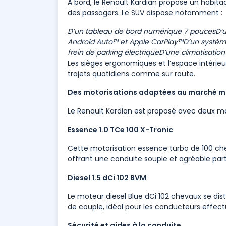
À bord, le Renault Kardian propose un habit
des passagers. Le SUV dispose notamment :
D’un tableau de bord numérique 7 pouces
D’
Android Auto™ et Apple CarPlay™
D’un systèm
frein de parking électrique
D’une climatisation
Les sièges ergonomiques et l’espace intérieu
trajets quotidiens comme sur route.
Des motorisations adaptées au marché m
Le Renault Kardian est proposé avec deux mot
Essence 1.0 TCe 100 X-Tronic
Cette motorisation essence turbo de 100 ch
offrant une conduite souple et agréable part
Diesel 1.5 dCi 102 BVM
Le moteur diesel Blue dCi 102 chevaux se di
de couple, idéal pour les conducteurs effect
Sécurité et aides à la conduite