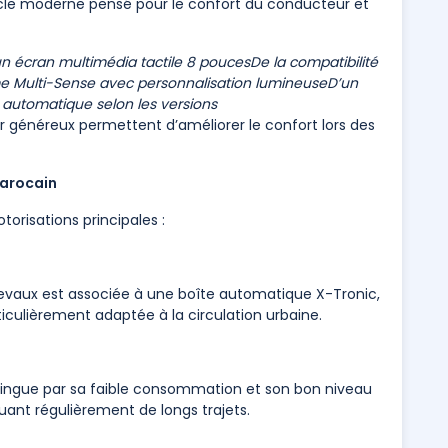
acle moderne pensé pour le confort du conducteur et
un écran multimédia tactile 8 pouces
De la compatibilité
e Multi-Sense avec personnalisation lumineuse
D’un
 automatique selon les versions
r généreux permettent d’améliorer le confort lors des
arocain
orisations principales :
evaux est associée à une boîte automatique X-Tronic,
iculièrement adaptée à la circulation urbaine.
stingue par sa faible consommation et son bon niveau
uant régulièrement de longs trajets.