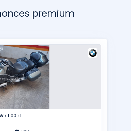
nnonces premium
 r 1100 rt