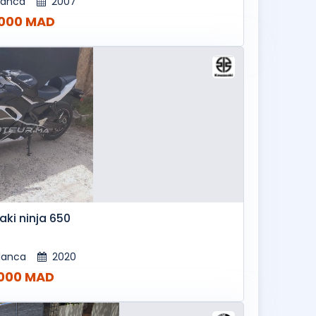
lanca
2007
000 MAD
ki ninja 650
lanca
2020
000 MAD