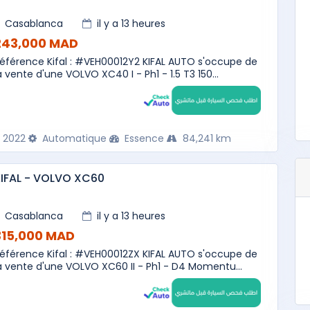
Casablanca
il y a 13 heures
243,000 MAD
éférence Kifal : #VEH00012Y2 KIFAL AUTO s'occupe de
a vente d'une VOLVO XC40 I - Ph1 - 1.5 T3 150...
2022
Automatique
Essence
84,241 km
IFAL - VOLVO XC60
Casablanca
il y a 13 heures
315,000 MAD
éférence Kifal : #VEH00012ZX KIFAL AUTO s'occupe de
a vente d'une VOLVO XC60 II - Ph1 - D4 Momentu...