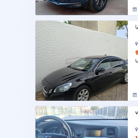
ا
ا
v