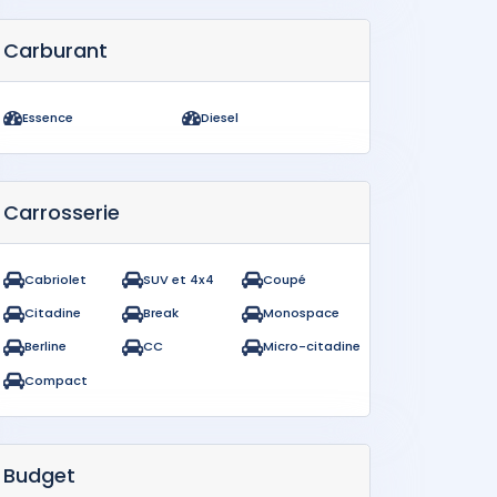
Carburant
Essence
Diesel
Carrosserie
Cabriolet
SUV et 4x4
Coupé
Citadine
Break
Monospace
Berline
CC
Micro-citadine
Compact
Budget