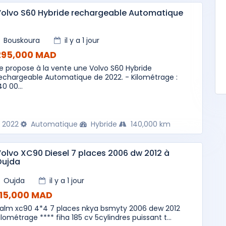
olvo S60 Hybride rechargeable Automatique
Bouskoura
il y a 1 jour
295,000 MAD
e propose à la vente une Volvo S60 Hybride
echargeable Automatique de 2022. - Kilométrage :
40 00...
2022
Automatique
Hybride
140,000 km
olvo XC90 Diesel 7 places 2006 dw 2012 à
Oujda
Oujda
il y a 1 jour
115,000 MAD
alm xc90 4*4 7 places nkya bsmyty 2006 dew 2012
ilométrage **** fiha 185 cv 5cylindres puissant t...