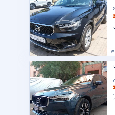
R
l
K
R
l