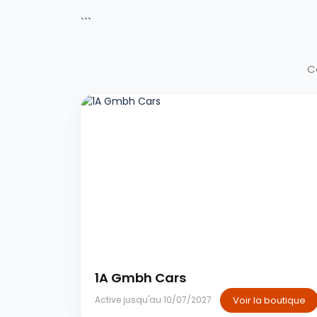
```
C
Tanger
1A Gmbh Cars
Voir la boutique
Active jusqu'au 10/07/2027