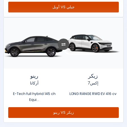
أوبل VS جيلي
زيكر
رينو
7إكس
أركانا
E-Tech full hybrid 145 ch
LONG RANGE RWD EV 416 cv
Equi...
رينو VS زيكر