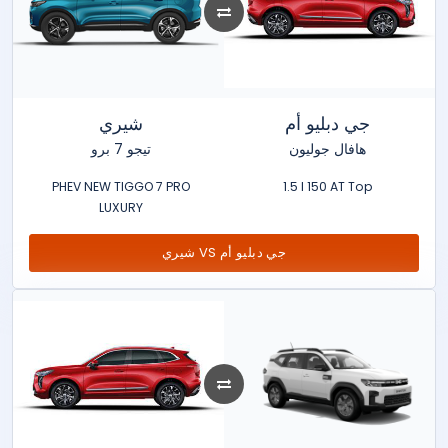
جي دبليو أم
شيري
هافال جوليون
تيجو 7 برو
PHEV NEW TIGGO 7 PRO
1.5 l 150 AT Top
LUXURY
شيري VS جي دبليو أم