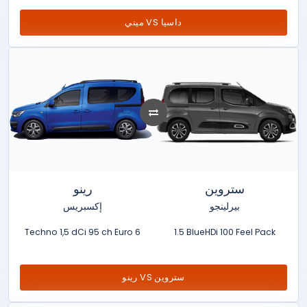
ميني VS داسيا
ستروين
رينو
بيرلينجو
إكسبريس
Techno 1,5 dCi 95 ch Euro 6
1.5 BlueHDi 100 Feel Pack
رينو VS ستروين