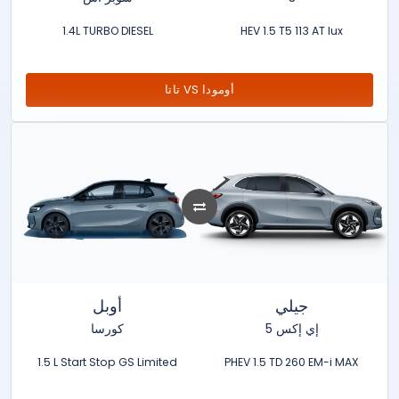
1.4L TURBO DIESEL
HEV 1.5 T5 113 AT lux
تاتا VS أومودا
جيلي
أوبل
إي إكس 5
كورسا
1.5 L Start Stop GS Limited
PHEV 1.5 TD 260 EM-i MAX