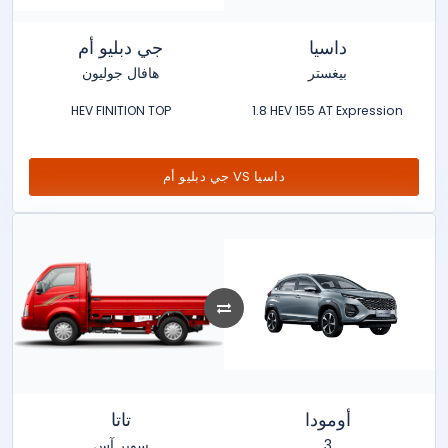
داسيا
جي دبليو أم
بيغستر
هافال جوليون
HEV FINITION TOP
1.8 HEV 155 AT Expression
جي دبليو أم VS داسيا
أومودا
تاتا
سوبر آس
3