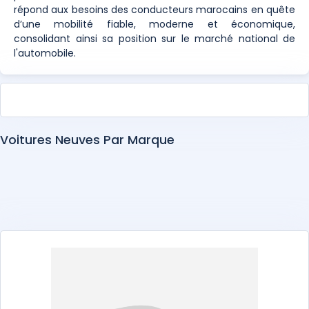
répond aux besoins des conducteurs marocains en quête
d’une mobilité fiable, moderne et économique,
consolidant ainsi sa position sur le marché national de
l'automobile.
Voitures Neuves Par Marque
Abarth
Alfa Romeo
Alpine
Aston Martin
Audi
BAIC
Bentley
BMW
BYD
Changan
Chery
Chevrolet
Citroën
Cupra
Dacia
DEEPAL
DENZA
DFSK
Dongfeng
DS
EXEED