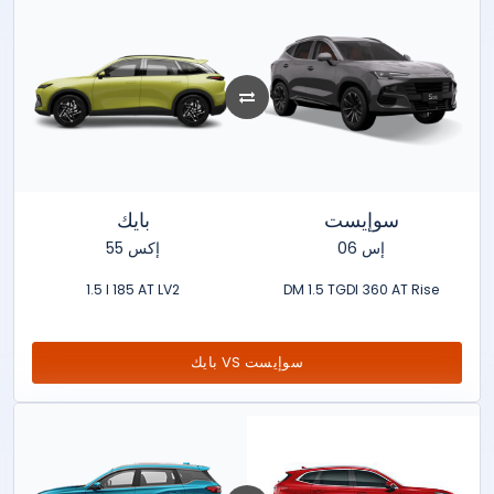
سوإيست
بايك
إس 06
إكس 55
1.5 l 185 AT LV2
DM 1.5 TGDI 360 AT Rise
بايك VS سوإيست