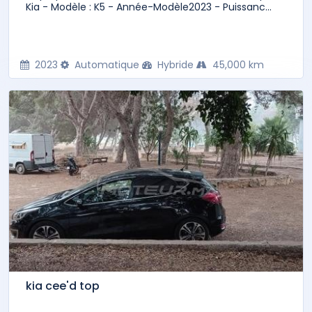
Kia - Modèle : K5 - Année-Modèle2023 - Puissanc...
2023
Automatique
Hybride
45,000 km
kia cee'd top