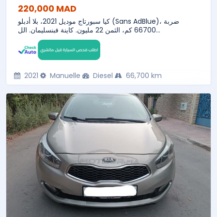
220,000 MAD
كيا سبورتاج موديل 2021، بلا أدبلو (Sans AdBlue)، ضربة
66700 كم، الثمن 22 مليون. كاينة فبنسليمان. الل...
2021
Manuelle
Diesel
66,700 km