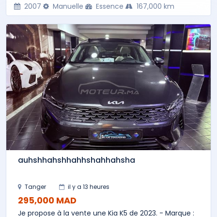
2007
Manuelle
Essence
167,000 km
auhshhahshhahhshahhahsha
Tanger
il y a 13 heures
295,000 MAD
Je propose à la vente une Kia K5 de 2023. - Marque :