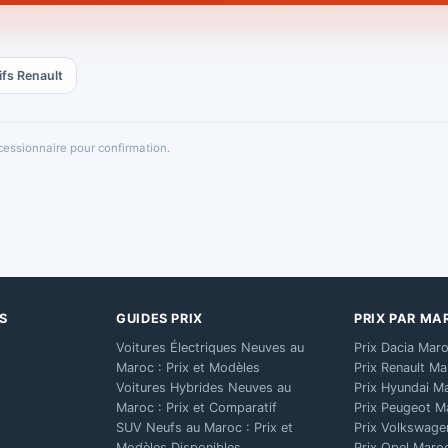
ifs Renault
oncessionnaire pour confirmation.
S
GUIDES PRIX
PRIX PAR MA
Voitures Électriques Neuves au
Prix Dacia Mar
Maroc : Prix et Modèles
Prix Renault M
Voitures Hybrides Neuves au
Prix Hyundai M
Maroc : Prix et Comparatif
Prix Peugeot M
SUV Neufs au Maroc : Prix et
Prix Volkswage
Modèles Disponibles
Prix Opel Maro