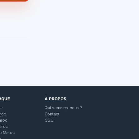
RQUE
À PROPOS
oc
Qui sommes-nous ?
aroc
Contact
aroc
CGU
aroc
n Maroc
c