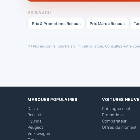
VOIR AUSSI
Prix & Promotions Renault
Prix Maroc Renault
Tar
(*) Prix indicatifs hors frais d'immatriculation. Consultez votre c
MARQUES POPULAIRES
VOITURES NEUVE
Dacia
Catalogue neuf
Renault
Promotions
Hyundai
Comparateur
Peugeot
Offres du moment
Volkswagen
Opel