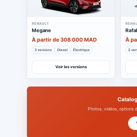
RENAULT
RENA
Megane
Rafa
À partir de 308 000 MAD
À pa
3 versions
Diesel
Électrique
2 ver
Voir les versions
Catalog
Photos, vidéos, options 