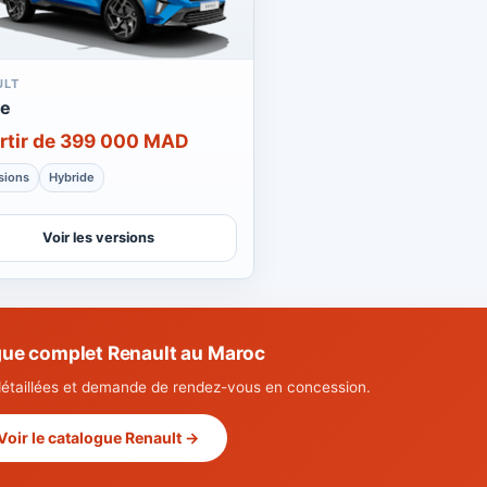
ULT
le
rtir de 399 000 MAD
sions
Hybride
Voir les versions
ue complet Renault au Maroc
détaillées et demande de rendez-vous en concession.
Voir le catalogue Renault →