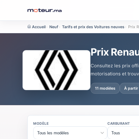
Accueil
›
Neuf
›
Tarifs et prix des Voitures neuves
›
Prix 
Prix Renau
Consultez les prix of
motorisations et trouv
11 modèles
À parti
MODÈLE
CARBURANT