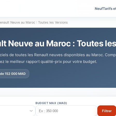
Neuf
Tarifs e
Renault Neuve au Maroc : Toutes les Versions
lt Neuve au Maroc : Toutes le
ficiels de toutes les Renault neuves disponibles au Maroc. Compa
ez le meilleur rapport qualité-prix pour votre budget.
r de 152 000 MAD
BUDGET MAX (MAD)
Filtrer