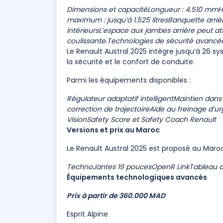
Dimensions et capacité
Longueur : 4.510 mm
H
maximum : jusqu’à 1.525 litres
Banquette arriè
intérieurs
L’espace aux jambes arrière peut at
coulissante.
Technologies de sécurité avancé
Le Renault Austral 2025 intègre jusqu’à 26 s
la sécurité et le confort de conduite.
Parmi les équipements disponibles :
Régulateur adaptatif intelligent
Maintien dans 
correction de trajectoire
Aide au freinage d’u
Vision
Safety Score et Safety Coach Renault
Versions et prix au Maroc
Le Renault Austral 2025 est proposé au Maroc 
Techno
Jantes 19 pouces
OpenR Link
Tableau 
Équipements technologiques avancés
Prix à partir de 360.000 MAD
Esprit Alpine