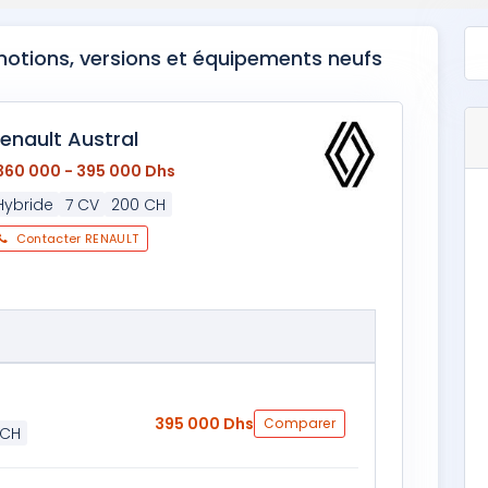
omotions, versions et équipements neufs
enault Austral
360 000 - 395 000 Dhs
Hybride
7 CV
200 CH
Contacter RENAULT
395 000 Dhs
Comparer
 CH