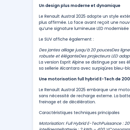
Un design plus moderne et dynamique
Le Renault Austral 2025 adopte un style extér
plus affirmée. La face avant reçoit une nou
qu’une signature lumineuse LED modernisée i
Le SUV affiche également :
Des jantes alliage jusqu’à 20 pouces
Des ligne
robuste et élégante
Des projecteurs LED adapt
La version Esprit Alpine se distingue par ses 
sa sellerie Alcantara avec surpiqûres bleu-b
Une motorisation full hybrid E-Tech de 20
Le Renault Austral 2025 embarque une motor
sans nécessité de recharge externe. La bat
freinage et de décélération.
Caractéristiques techniques principales
Motorisation: Full Hybrid E-Tech
Puissance : 20
intelligente
Batterie : 2 kWh – 400 V
Consommati