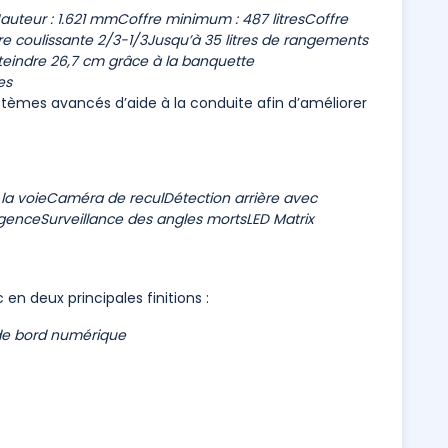
auteur : 1.621 mm
Coffre minimum : 487 litres
Coffre
re coulissante 2/3-1/3
Jusqu’à 35 litres de rangements
teindre 26,7 cm grâce à la banquette
es
ystèmes avancés d’aide à la conduite afin d’améliorer
la voie
Caméra de recul
Détection arrière avec
rgence
Surveillance des angles morts
LED Matrix
en deux principales finitions :
de bord numérique