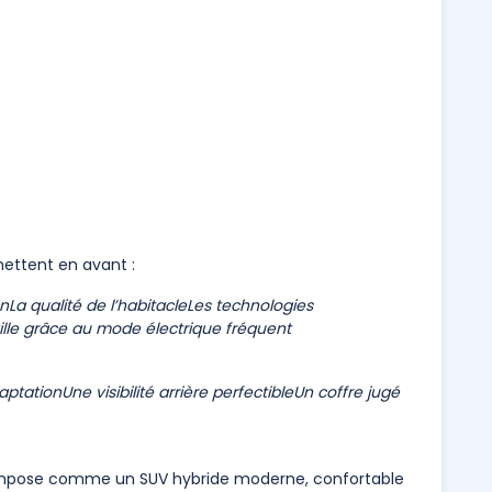
 mettent en avant :
on
La qualité de l’habitacle
Les technologies
lle grâce au mode électrique fréquent
aptation
Une visibilité arrière perfectible
Un coffre jugé
 s’impose comme un SUV hybride moderne, confortable