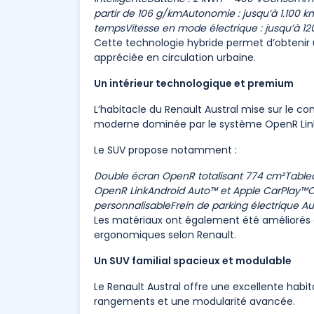
partir de 106 g/km
Autonomie : jusqu’à 1.100 k
temps
Vitesse en mode électrique : jusqu’à 1
Cette technologie hybride permet d’obtenir u
appréciée en circulation urbaine.
Un intérieur technologique et premium
L’habitacle du Renault Austral mise sur le co
moderne dominée par le système OpenR Link
Le SUV propose notamment :
Double écran OpenR totalisant 774 cm²
Table
OpenR Link
Android Auto™ et Apple CarPlay™
C
personnalisable
Frein de parking électrique A
Les matériaux ont également été améliorés a
ergonomiques selon Renault.
Un SUV familial spacieux et modulable
Le Renault Austral offre une excellente habi
rangements et une modularité avancée.