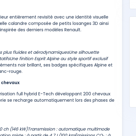
ieur entièrement revisité avec une identité visuelle
velle calandre composée de petits losanges 3D ainsi
nspirée des derniers modèles Renault.
s plus fluides et aérodynamiques
Une silhouette
atifs
Une finition Esprit Alpine au style sportif exclusif
éléments noir brillant, ses badges spécifiques Alpine et
lanc-rouge.
0 chevaux
isation full hybrid E-Tech développant 200 chevaux
terie se recharge automatiquement lors des phases de
0 ch (146 kW)
Transmission : automatique multimode
on mixte : à partir de 4,7 L/100 km
Émissions CO₂ : à