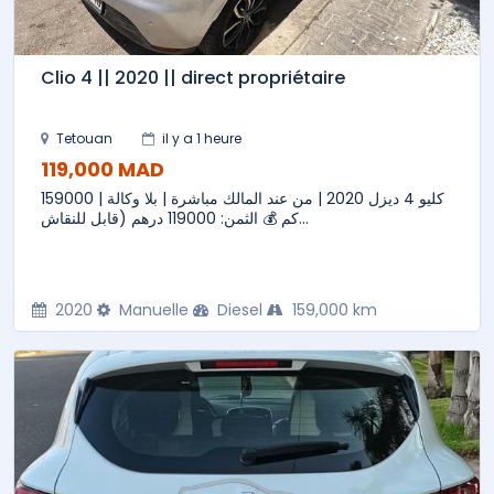
Clio 4 || 2020 || direct propriétaire
Tetouan
il y a 1 heure
119,000 MAD
كليو 4 ديزل 2020 | من عند المالك مباشرة | بلا وكالة | 159000
كم 💰 الثمن: 119000 درهم (قابل للنقاش...
2020
Manuelle
Diesel
159,000 km