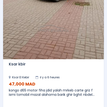
Ksar kbir
Ksar El Kebir
il y a 6 heures
47,000 MAD
kongo d65 motor fiha jdid yalah mrkeb carte griz f
ismi tomobil mazal alahoma barik ghir bghit nbdel...