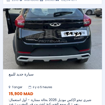
سيارة جديد للبيع
Tanger
il y a 5 heures
15,900 MAD
شيري تيجو 3إكس موديل 2026 بحالة ممتازة. - أول استعمال:
نعم - الرسوم الجمركية: اشتريت في المغرب - عدد...