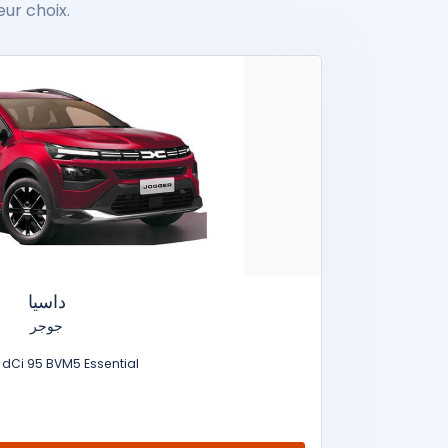
eur choix.
داسيا
جوجر
e dCi 95 BVM5 Essential