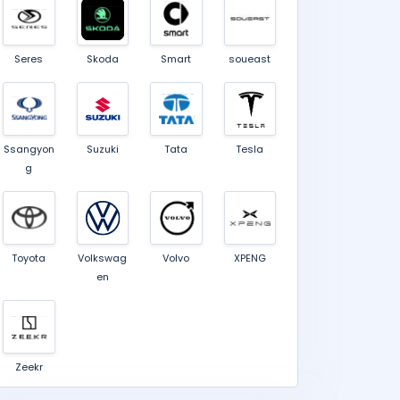
Seres
Skoda
Smart
soueast
Ssangyon
Suzuki
Tata
Tesla
g
Toyota
Volkswag
Volvo
XPENG
en
Zeekr