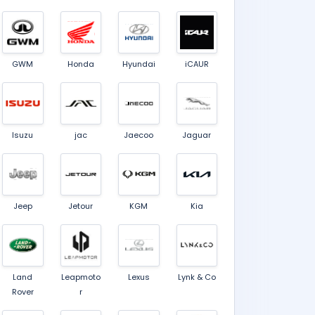
GWM
Honda
Hyundai
iCAUR
Isuzu
jac
Jaecoo
Jaguar
Jeep
Jetour
KGM
Kia
Land
Leapmoto
Lexus
Lynk & Co
Rover
r