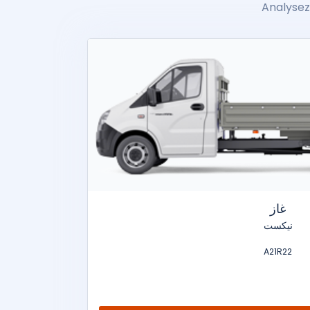
Analysez 
غاز
نيكست
A21R22