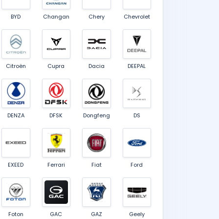
BYD
Changan
Chery
Chevrolet
Citroën
Cupra
Dacia
DEEPAL
DENZA
DFSK
Dongfeng
DS
EXEED
Ferrari
Fiat
Ford
Foton
GAC
GAZ
Geely