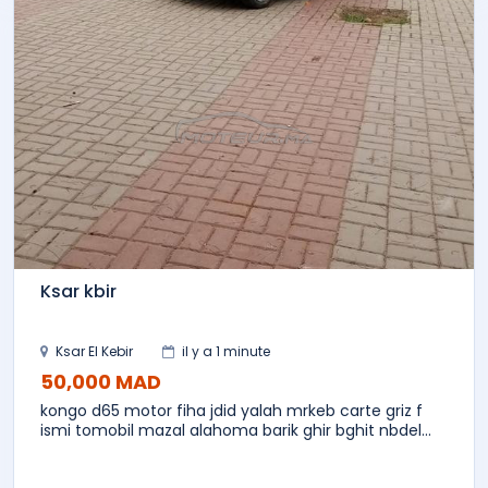
Ksar kbir
Ksar El Kebir
il y a 1 minute
50,000 MAD
kongo d65 motor fiha jdid yalah mrkeb carte griz f
ismi tomobil mazal alahoma barik ghir bghit nbdel...