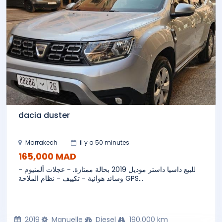
dacia duster
Marrakech
il y a 50 minutes
165,000 MAD
للبيع داسيا داستر موديل 2019 بحالة ممتازة. - عجلات ألمنيوم -
وسائد هوائية - تكييف - نظام الملاحة GPS...
2019
Manuelle
Diesel
190,000 km