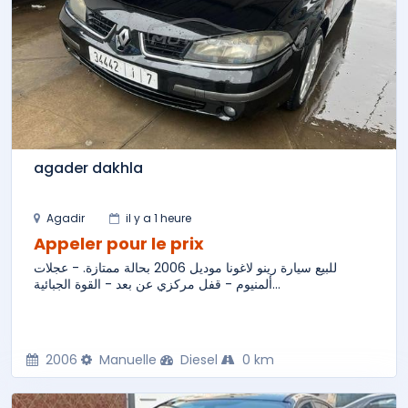
agader dakhla
Agadir
il y a 1 heure
Appeler pour le prix
للبيع سيارة رينو لاغونا موديل 2006 بحالة ممتازة. - عجلات
ألمنيوم - قفل مركزي عن بعد - القوة الجبائية...
2006
Manuelle
Diesel
0 km