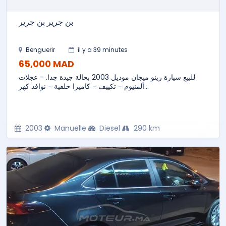
بن جرير بن جرير
Benguerir
il y a 39 minutes
65,000 MAD
للبيع سيارة رينو ميجان موديل 2003 بحالة جيدة جدا. - عجلات
ألمنيوم - تكييف - كاميرا خلفية - نوافذ كهر...
2003
Manuelle
Diesel
290 km