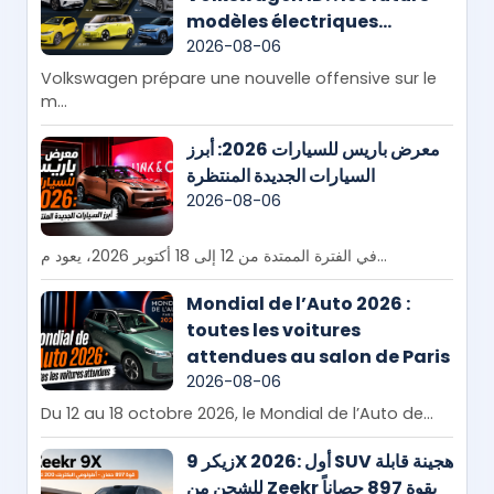
modèles électriques
arrivent, quels prix pour le
2026-08-06
Maroc ?
Volkswagen prépare une nouvelle offensive sur le
m...
معرض باريس للسيارات 2026: أبرز
السيارات الجديدة المنتظرة
2026-08-06
في الفترة الممتدة من 12 إلى 18 أكتوبر 2026، يعود م...
Mondial de l’Auto 2026 :
toutes les voitures
attendues au salon de Paris
2026-08-06
Du 12 au 18 octobre 2026, le Mondial de l’Auto de...
زيكر 9X 2026: أول SUV هجينة قابلة
للشحن من Zeekr بقوة 897 حصاناً