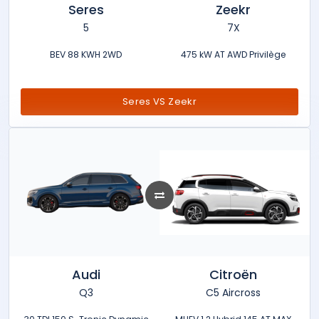
Seres
Zeekr
5
7X
BEV 88 KWH 2WD
475 kW AT AWD Privilège
Seres VS Zeekr
Audi
Citroën
Q3
C5 Aircross