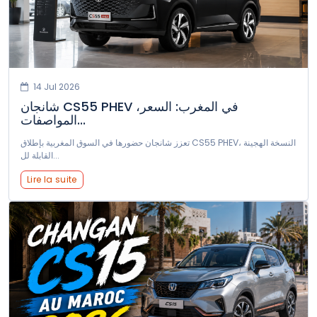
14 Jul 2026
شانجان CS55 PHEV في المغرب: السعر،
المواصفات...
تعزز شانجان حضورها في السوق المغربية بإطلاق CS55 PHEV، النسخة الهجينة
القابلة لل...
Lire la suite