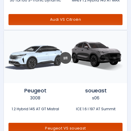
30 TDI 150 S-Tronic Dynamic
MHEV 1.2 Hybrid 145 AT MAX
Audi VS Citroën
Peugeot
soueast
3008
s06
1.2 Hybrid 145 AT GT Mistral
ICE 1.6 l 197 AT Summit
Peugeot VS soueast