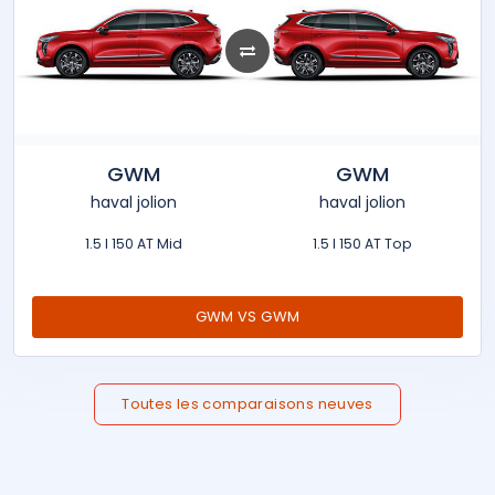
GWM
GWM
haval jolion
haval jolion
1.5 l 150 AT Mid
1.5 l 150 AT Top
GWM VS GWM
Toutes les comparaisons neuves