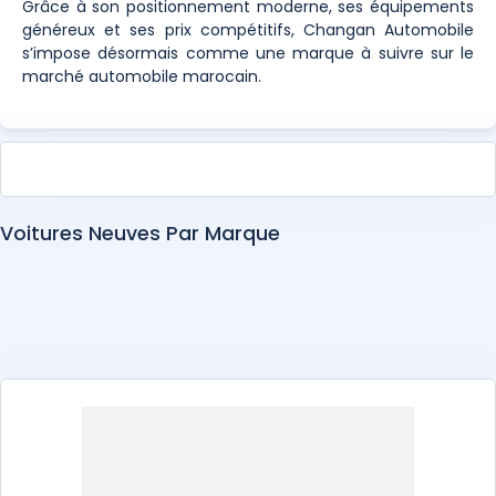
Grâce à son positionnement moderne, ses équipements
généreux et ses prix compétitifs, Changan Automobile
s’impose désormais comme une marque à suivre sur le
marché automobile marocain.
Voitures Neuves Par Marque
Abarth
Alfa Romeo
Alpine
Aston Martin
Audi
BAIC
Bentley
BMW
BYD
Changan
Chery
Chevrolet
Citroën
Cupra
Dacia
DEEPAL
DENZA
DFSK
Dongfeng
DS
EXEED