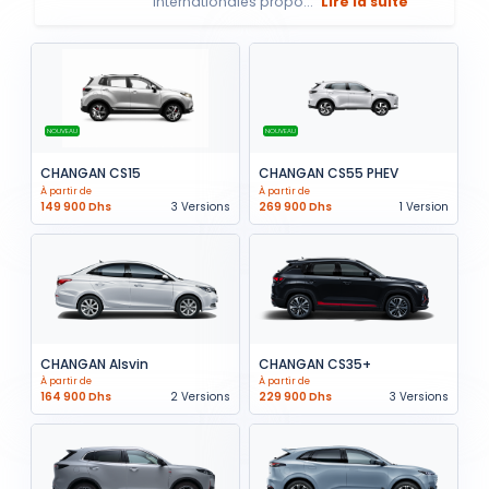
internationales propo...
Lire la suite
NOUVEAU
NOUVEAU
CHANGAN CS15
CHANGAN CS55 PHEV
À partir de
À partir de
149 900 Dhs
3 Versions
269 900 Dhs
1 Version
CHANGAN Alsvin
CHANGAN CS35+
À partir de
À partir de
164 900 Dhs
2 Versions
229 900 Dhs
3 Versions