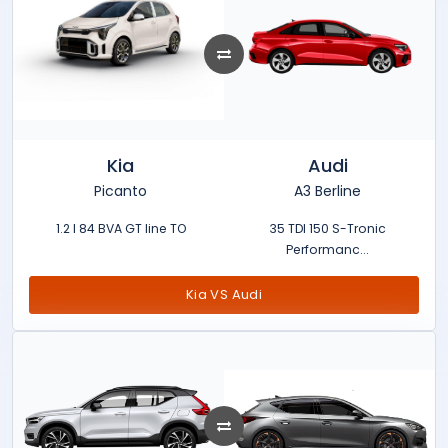
Kia
Audi
Picanto
A3 Berline
1.2 l 84 BVA GT line TO
35 TDI 150 S-Tronic
Performanc...
Kia VS Audi