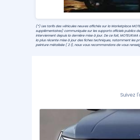
(*) Les tarifs des véhicules neuves affichés sur la Marketplace MOT
supplémentaires) communiquée sur les supports officiels publics de
interviennent depuis la dernière mise à jour. De ce fait, MOTEUR.MA n
la plus récente mise à jour des fiches techniques, notamment les prix
peinture métalisée ( 2 l), nous vous recommandons de vous renseig
Suivez 