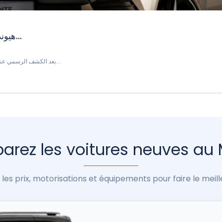
هيونداي إلنترا (أفانتي) الجديدة: سيدان متجددة...
بعد الكشف الرسمي عنها في كوريا الجنوبية، تواصل هيونداي طرح إلنترا الجديدة، المعر...
rez les voitures neuves au
les prix, motorisations et équipements pour faire le meill