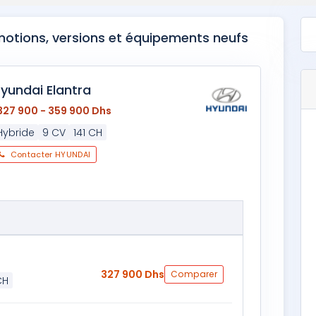
omotions, versions et équipements neufs
yundai Elantra
327 900 - 359 900 Dhs
Hybride
9 CV
141 CH
Contacter HYUNDAI
327 900 Dhs
Comparer
CH