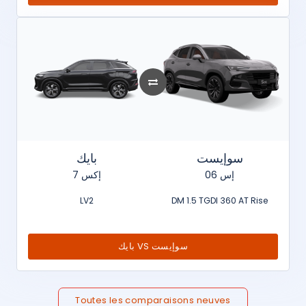
سوإيست
بايك
إس 06
إكس 7
LV2
DM 1.5 TGDI 360 AT Rise
بايك VS سوإيست
Toutes les comparaisons neuves