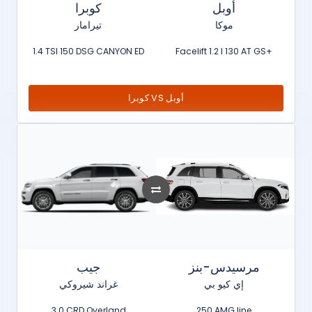
أوبل
كوبرا
موكا
تيرامار
1.4 TSI 150 DSG CANYON ED
Facelift 1.2 l 130 AT GS+
كوبرا VS أوبل
مرسيدس-بنز
جيب
إي كيو بي
غراند شيروكي
3.0 CRD Overland
250 AMG line