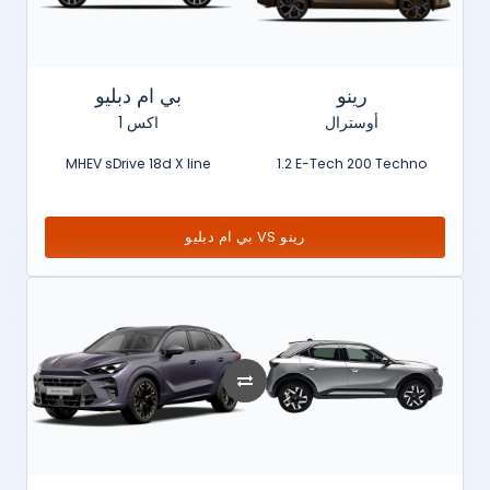
رينو
بي ام دبليو
أوسترال
اكس 1
MHEV sDrive 18d X line
1.2 E-Tech 200 Techno
بي ام دبليو VS رينو