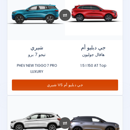
جي دبليو أم
شيري
هافال جوليون
تيجو 7 برو
PHEV NEW TIGGO 7 PRO
1.5 l 150 AT Top
LUXURY
شيري VS جي دبليو أم