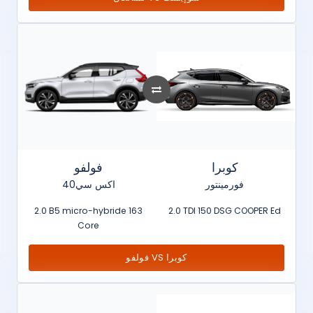
كوبرا
فولفو
فورمينتور
اكس سي40
2.0 B5 micro-hybride 163
2.0 TDI 150 DSG COOPER Ed
Core
فولفو VS كوبرا