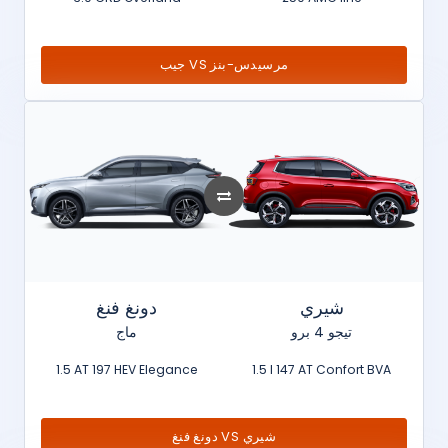
جيب VS مرسيدس-بنز
شيري
دونغ فنغ
تيجو 4 برو
ماج
1.5 AT 197 HEV Elegance
1.5 l 147 AT Confort BVA
دونغ فنغ VS شيري