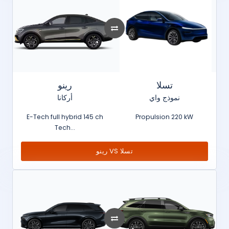
تسلا
رينو
نموذج واي
أركانا
E-Tech full hybrid 145 ch
Propulsion 220 kW
Tech...
رينو VS تسلا