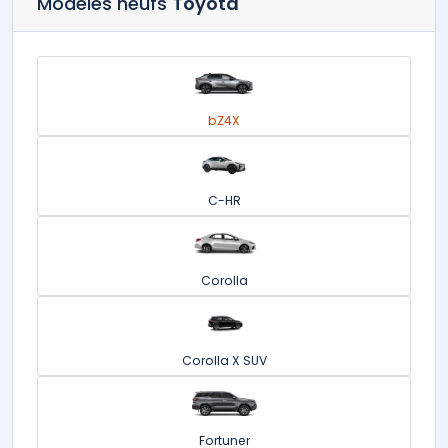
Modèles neufs
Toyota
bZ4X
C-HR
Corolla
Corolla X SUV
Fortuner