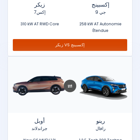
إكسبينج
زيكر
جي 9
7إكس
310 kW AT RWD Core
258 kW AT Autonomie
Étendue
زيكر VS إكسبينج
رينو
أوبل
رافال
جراندلاند