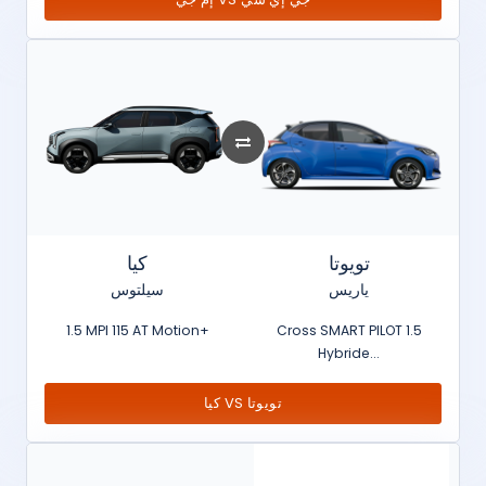
تويوتا
كيا
ياريس
سيلتوس
1.5 MPI 115 AT Motion+
Cross SMART PILOT 1.5
Hybride...
كيا VS تويوتا