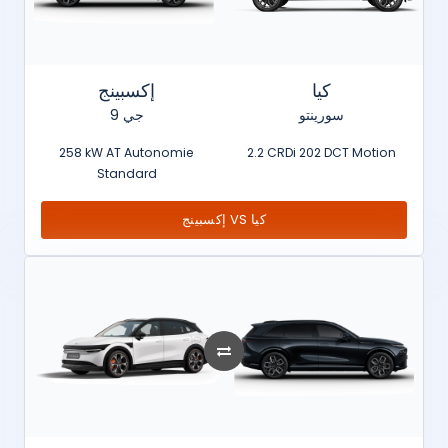
كيا
إكسبينج
سورينتو
جي 9
258 kW AT Autonomie
2.2 CRDi 202 DCT Motion
Standard
إكسبينج VS كيا