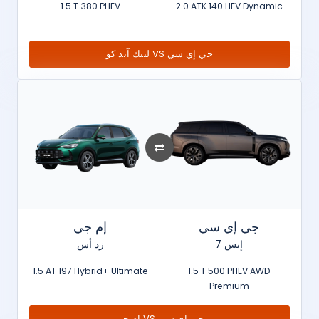
1.5 T 380 PHEV
2.0 ATK 140 HEV Dynamic
لينك آند كو VS جي إي سي
جي إي سي
إم جي
إيس 7
زد أس
1.5 AT 197 Hybrid+ Ultimate
1.5 T 500 PHEV AWD
Premium
إم جي VS جي إي سي