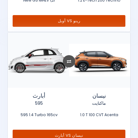
New GS MHEV 1,2l
1.2 E-Tech 200 Techno
أوبل VS رينو
نيسان
أبارث
595
ماكنايت
595 1.4 Turbo 165cv
1.0 T 100 CVT Acenta
أبارث VS نيسان