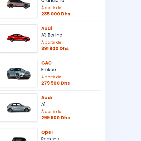
Grandland
À partir de
285 000 Dhs
Audi
A3 Berline
À partir de
391 900 Dhs
GAC
Emkoo
À partir de
279 900 Dhs
Audi
A1
À partir de
299 900 Dhs
Opel
Rocks-e