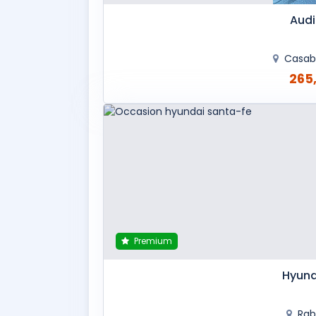
Audi
Casab
265
Premium
Hyund
Rab