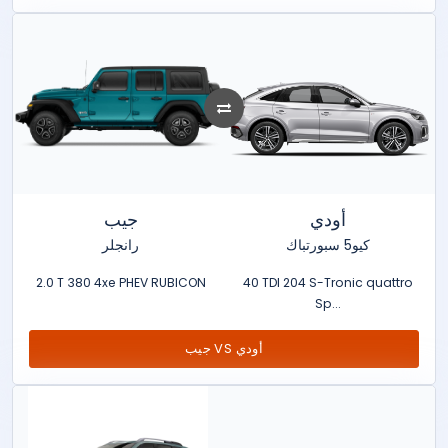
أودي
جيب
كيو5 سبورتباك
رانجلر
2.0 T 380 4xe PHEV RUBICON
40 TDI 204 S-Tronic quattro
Sp...
جيب VS أودي