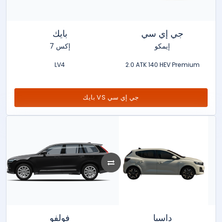
جي إي سي
بايك
إيمكو
إكس 7
LV4
2.0 ATK 140 HEV Premium
بايك VS جي إي سي
داسيا
فولفو