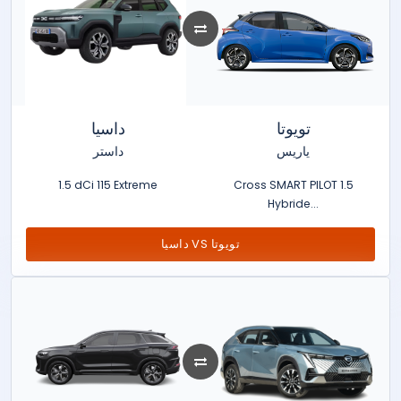
تويوتا
داسيا
ياريس
داستر
1.5 dCi 115 Extreme
Cross SMART PILOT 1.5
Hybride...
داسيا VS تويوتا