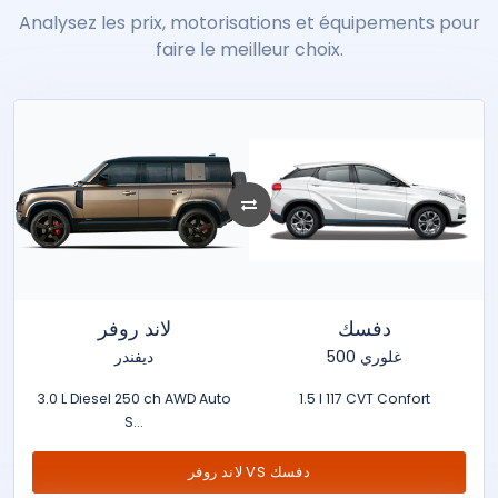
Porsche
Analysez les prix, motorisations et équipements pour
Renault
ROX
Seat
Seres
Skoda
Smart
faire le meilleur choix.
soueast
Ssangyong
Suzuki
Tata
Tesla
Toyota
Volkswagen
Volvo
XPENG
Zeekr
دفسك
لاند روفر
غلوري 500
ديفندر
3.0 L Diesel 250 ch AWD Auto
1.5 l 117 CVT Confort
S...
لاند روفر VS دفسك