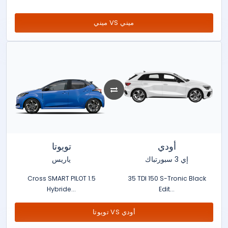
ميني VS ميني
أودي
تويوتا
إي 3 سبورتباك
ياريس
Cross SMART PILOT 1.5
35 TDI 150 S-Tronic Black
Hybride...
Edit...
تويوتا VS أودي