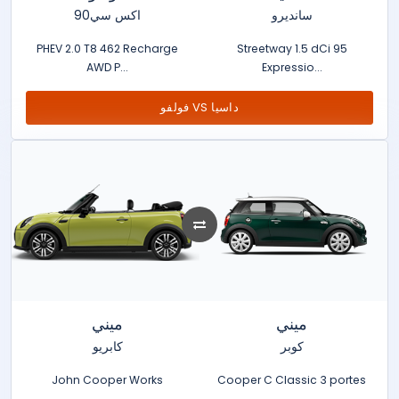
سانديرو
اكس سي90
PHEV 2.0 T8 462 Recharge
Streetway 1.5 dCi 95
AWD P...
Expressio...
فولفو VS داسيا
ميني
ميني
كوبر
كابريو
John Cooper Works
Cooper C Classic 3 portes