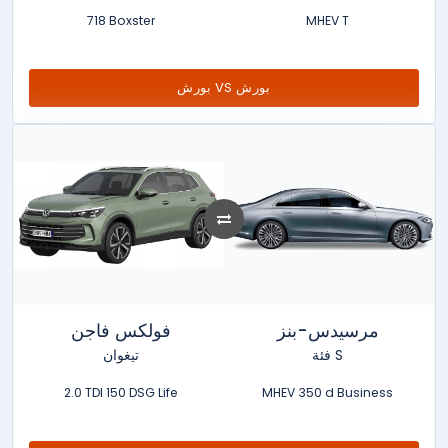
718 Boxster
MHEV T
بورش VS بورش
مرسيدس-بنز
فولكس فاجن
فئة S
تيغوان
2.0 TDI 150 DSG Life
MHEV 350 d Business