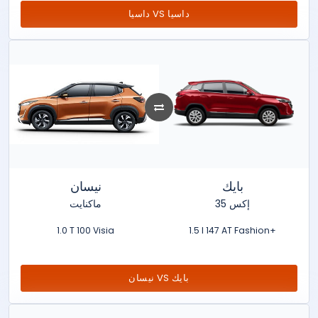
داسيا VS داسيا
بايك
نيسان
إكس 35
ماكنايت
1.0 T 100 Visia
1.5 l 147 AT Fashion+
نيسان VS بايك