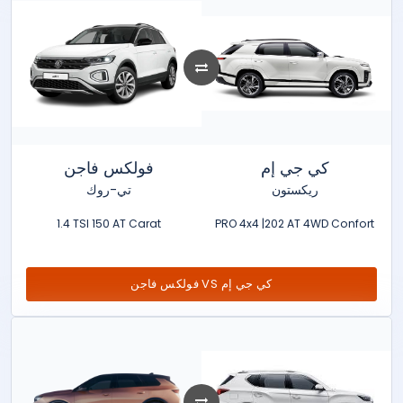
كي جي إم
فولكس فاجن
ريكستون
تي-روك
1.4 TSI 150 AT Carat
PRO 4x4 |202 AT 4WD Confort
فولكس فاجن VS كي جي إم