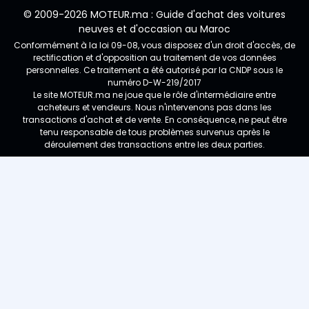
© 2009-2026 MOTEUR.ma : Guide d'achat des voitures
neuves et d'occasion au Maroc
Conformément à la loi 09-08, vous disposez d'un droit d'accès, de
rectification et d'opposition au traitement de vos données
personnelles. Ce traitement a été autorisé par la CNDP sous le
numéro D-W-219/2017
Le site MOTEUR.ma ne joue que le rôle d'intermédiaire entre
acheteurs et vendeurs. Nous n'intervenons pas dans les
transactions d'achat et de vente. En conséquence, ne peut être
tenu responsable de tous problèmes survenus après le
déroulement des transactions entre les deux parties.