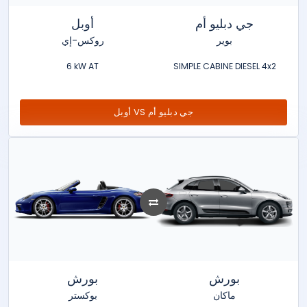
جي دبليو أم
أوبل
بوير
روكس-إي
6 kW AT
SIMPLE CABINE DIESEL 4x2
أوبل VS جي دبليو أم
بورش
بورش
ماكان
بوكستر