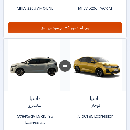
MHEV 220d AMG LINE
MHEV 520d PACK M
مرسيدس-بنز VS بي ام دبليو
داسيا
داسيا
لوجان
سانديرو
Streetway 1.5 dCi 95
1.5 dCi 95 Expression
Expressio...