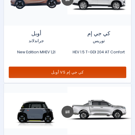
كي جي إم
أوبل
توريس
جراندلاند
New Edition MHEV 1,2l
HEV 1.5 T-GDI 204 AT Confort
أوبل VS كي جي إم