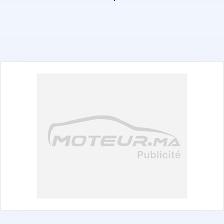
Abarth
Alfa Romeo
Alpine
Aston Martin
Audi
BAIC
Bentley
BMW
BYD
Changan
Chery
Chevrolet
Citroën
Cupra
Dacia
DEEPAL
DENZA
DFSK
Dongfeng
DS
EXEED
Ferrari
Fiat
Ford
Foton
GAC
GAZ
Geely
GWM
Honda
Hyundai
iCAUR
Isuzu
jac
Jaecoo
Jaguar
Jeep
Jetour
KGM
Kia
Land Rover
Leapmotor