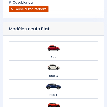
Casablanca
Appeler maintenant
Modèles neufs
Fiat
500
500 C
500 X