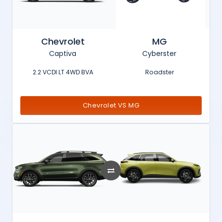
Chevrolet
MG
Captiva
Cyberster
2.2 VCDI LT 4WD BVA
Roadster
Chevrolet VS MG