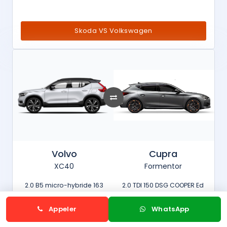
Skoda VS Volkswagen
Volvo
Cupra
XC40
Formentor
2.0 B5 micro-hybride 163
2.0 TDI 150 DSG COOPER Ed
Core
Appeler
WhatsApp
Volvo VS Cupra