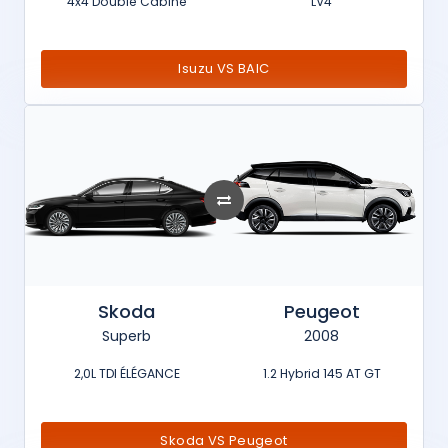
4x4 Double Cabine
LV4
Isuzu VS BAIC
Skoda
Peugeot
Superb
2008
2,0L TDI ÉLÉGANCE
1.2 Hybrid 145 AT GT
Skoda VS Peugeot