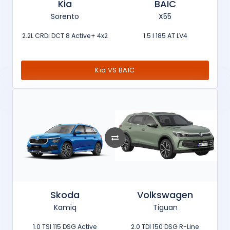
Kia
BAIC
Sorento
X55
2.2L CRDi DCT 8 Active+ 4x2
1.5 l 185 AT LV4
Kia VS BAIC
Skoda
Volkswagen
Kamiq
Tiguan
1.0 TSI 115 DSG Active
2.0 TDI 150 DSG R-Line