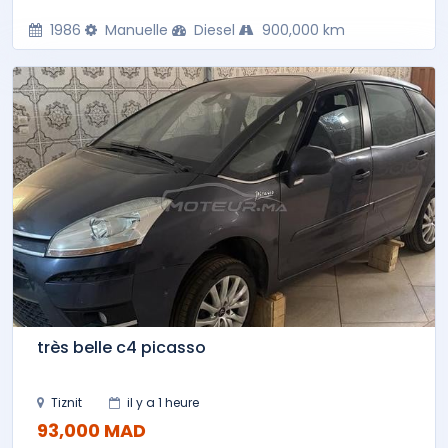
1986
Manuelle
Diesel
900,000 km
très belle c4 picasso
Tiznit
il y a 1 heure
93,000 MAD