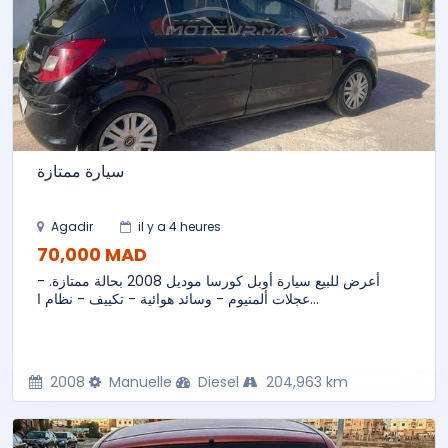
سيارة ممتازة
Agadir
il y a 4 heures
70,000 MAD
أعرض للبيع سيارة أوبل كورسا موديل 2008 بحالة ممتازة. -
عجلات ألمنيوم - وسائد هوائية - تكييف - نظام ا...
2008
Manuelle
Diesel
204,963 km