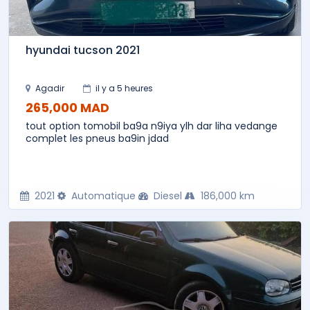
hyundai tucson 2021
Agadir
il y a 5 heures
265,000 MAD
tout option tomobil ba9a n9iya ylh dar liha vedange
complet les pneus ba9in jdad
2021
Automatique
Diesel
186,000 km