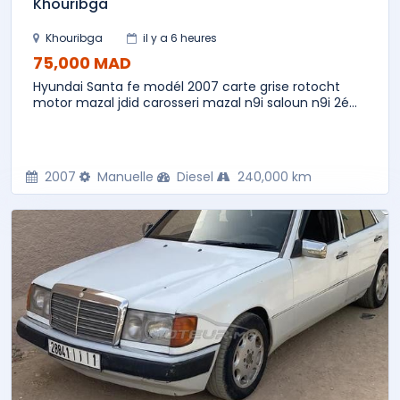
Khouribga
Khouribga
il y a 6 heures
75,000 MAD
Hyundai Santa fe modél 2007 carte grise rotocht
motor mazal jdid carosseri mazal n9i saloun n9i 2é...
2007
Manuelle
Diesel
240,000 km