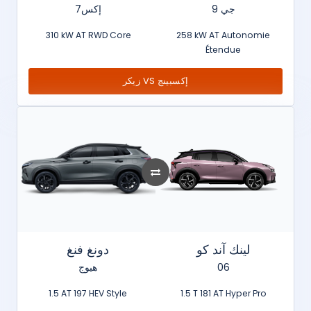
جي 9
7إكس
310 kW AT RWD Core
258 kW AT Autonomie
Étendue
زيكر VS إكسبينج
لينك آند كو
دونغ فنغ
هيوج
06
1.5 AT 197 HEV Style
1.5 T 181 AT Hyper Pro