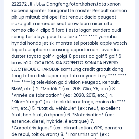
مجانا ، ال 222272 Dongfeng.foton,kaisen,tata xenon
kaicene sprinter fourgonette master Renault camion
pik up mitsubichi opel fiat renaut dacia peugeot
isuzu golf mercedes seat bmw leon miroir alfa
romeo clio 4 clipo 5 ford fiesta logan sandero audi
spring tesla byd pour toiu ibiza **** **** yamaha
hyndai honda jet ski montre tel portable apple watch
triporteur iphone samsung appartement avendre
duster toyota golf 4 golgf 8 passat cc golf 5 golf 6
bmw 520 LOCATION KIA SORENTO SONATA HYBRID
ELECTRIQUE CHARGEUR samsung credit gratuit dong
feng foton dfsk super cap tata caycen kary **** ****
**** **** lg television gold vision Peugeot, Renault,
BMW, etc.) 2. *Modèle* (ex : 208, Clio, X5, etc.) 3.
*Année de fabrication* (ex : 2020, 2015, etc.) 4.
*Kilométrage* (ex : faible kilométrage, moins de ****
km, etc.) 5. *État du véhicule* (ex : neuf, excellent
état, bon état, à réparer) 6. *Motorisation* (ex :
essence, diesel, hybride, électrique) 7.
*Caractéristiques* (ex : climatisation, GPS, caméra
de recul, toit ouvrant) 8. *Transmission* (ex :