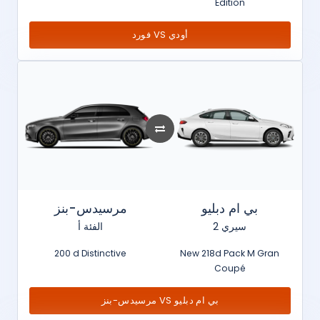
Édition
فورد VS أودي
بي ام دبليو
مرسيدس-بنز
سيري 2
الفئة أ
200 d Distinctive
New 218d Pack M Gran
Coupé
مرسيدس-بنز VS بي ام دبليو