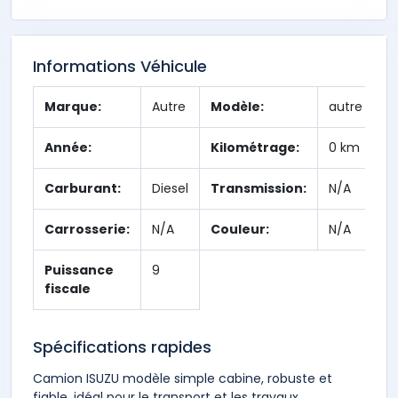
Informations Véhicule
Marque:
Autre
Modèle:
autre
Année:
Kilométrage:
0 km
Carburant:
Diesel
Transmission:
N/A
Carrosserie:
N/A
Couleur:
N/A
Puissance
9
fiscale
Spécifications rapides
Camion ISUZU modèle simple cabine, robuste et
fiable, idéal pour le transport et les travaux