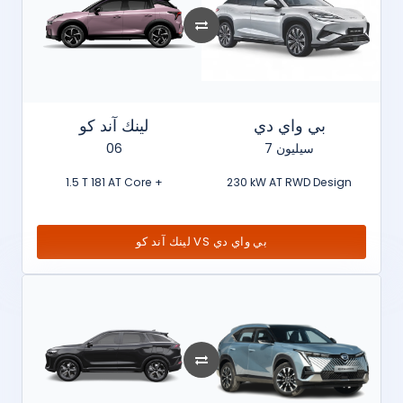
بي واي دي
لينك آند كو
06
سيليون 7
1.5 T 181 AT Core +
230 kW AT RWD Design
لينك آند كو VS بي واي دي