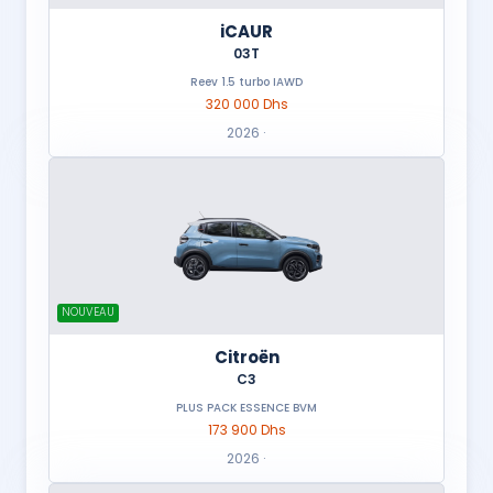
iCAUR
03T
Reev 1.5 turbo IAWD
320 000 Dhs
2026 ·
NOUVEAU
Citroën
C3
PLUS PACK ESSENCE BVM
173 900 Dhs
2026 ·