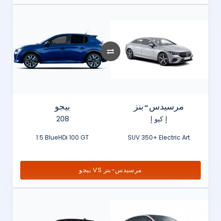
مرسيدس-بنز
بيجو
208
إ كيو إ
1.5 BlueHDi 100 GT
SUV 350+ Electric Art
بيجو VS مرسيدس-بنز