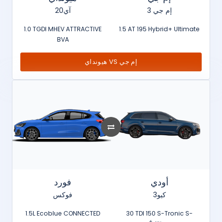
إم جي 3
آي20
1.0 TGDI MHEV ATTRACTIVE
1.5 AT 195 Hybrid+ Ultimate
BVA
هيونداي VS إم جي
أودي
فورد
كيو3
فوكس
1.5L Ecoblue CONNECTED
30 TDI 150 S-Tronic S-