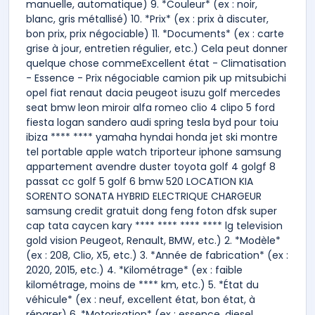
manuelle, automatique) 9. *Couleur* (ex : noir,
blanc, gris métallisé) 10. *Prix* (ex : prix à discuter,
bon prix, prix négociable) 11. *Documents* (ex : carte
grise à jour, entretien régulier, etc.) Cela peut donner
quelque chose commeExcellent état - Climatisation
- Essence - Prix négociable camion pik up mitsubichi
opel fiat renaut dacia peugeot isuzu golf mercedes
seat bmw leon miroir alfa romeo clio 4 clipo 5 ford
fiesta logan sandero audi spring tesla byd pour toiu
ibiza **** **** yamaha hyndai honda jet ski montre
tel portable apple watch triporteur iphone samsung
appartement avendre duster toyota golf 4 golgf 8
passat cc golf 5 golf 6 bmw 520 LOCATION KIA
SORENTO SONATA HYBRID ELECTRIQUE CHARGEUR
samsung credit gratuit dong feng foton dfsk super
cap tata caycen kary **** **** **** **** lg television
gold vision Peugeot, Renault, BMW, etc.) 2. *Modèle*
(ex : 208, Clio, X5, etc.) 3. *Année de fabrication* (ex :
2020, 2015, etc.) 4. *Kilométrage* (ex : faible
kilométrage, moins de **** km, etc.) 5. *État du
véhicule* (ex : neuf, excellent état, bon état, à
réparer) 6. *Motorisation* (ex : essence, diesel,