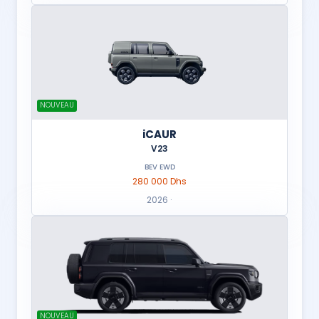
NOUVEAU
iCAUR
V23
BEV EWD
280 000 Dhs
2026 ·
NOUVEAU