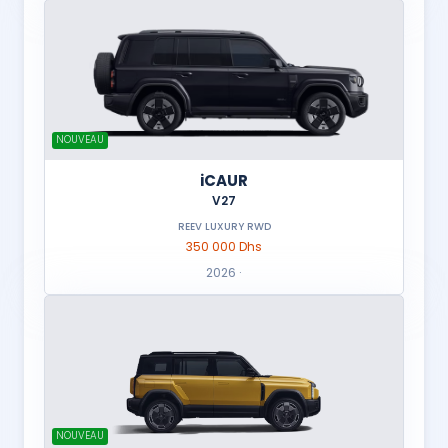
NOUVEAU
iCAUR
V27
REEV LUXURY RWD
350 000 Dhs
2026 ·
NOUVEAU