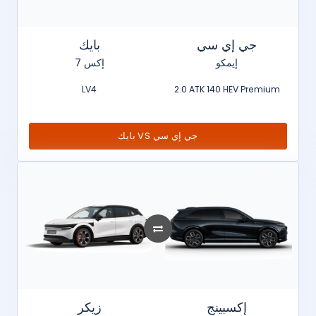
جي إي سي
بايك
إيمكو
إكس 7
LV4
2.0 ATK 140 HEV Premium
بايك VS جي إي سي
إكسبينج
زيكر