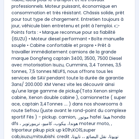
professionnels. Moteur puissant, économique en
consommation et très résistant. Châssis solide, prêt
pour tout type de chargement. Entretien toujours à
jour, véhicule bien entretenu et prêt à l’emploi. 👉
Points forts : • Marque reconnue pour sa fiabilité
(ISUZU) • Moteur diesel performant • Boîte manuelle
souple • Cabine confortable et propre • Prêt à
travailler immédiatement camions de la grande
marque Dongfeng captain 3400, 3500, 7500 Diesel
avec motorisation Isuzu, Cummins, 3,4 Tonnes, 3,5
tonnes, 7,5 tonnes NEUFS, nous offrons tous les
services de SAV pendant toute la durée de garantie
3ans/ 200.000 .KM Venez vite les découvrir ainsi
qu'une large gamme de pickup(Tata Xenon simple
cabine, Xenon double cabine ), camionnette ( super
ace, captain 3,4Tonnes .... ) dans nos showrooms à
route Sefrou (juste avant le rond-point du complexe
sportif Fès ) - pickup. camion, ‎.موتور hafei .هيفا honda
dfs ، هوندا، بيكوب، كاميو، تريبورتوير moteur moto, ,
triporteur pikup pick up k01h,KO1S,super
cab,isuzu,mitsubishi. credit ،تايوتا ‎،تويوتا، نقل البضائع ،