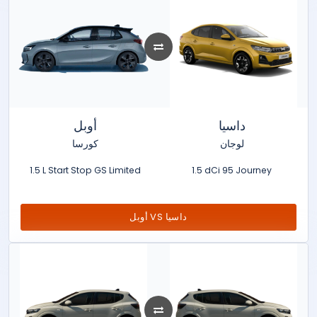
داسيا
أوبل
لوجان
كورسا
1.5 L Start Stop GS Limited
1.5 dCi 95 Journey
أوبل VS داسيا