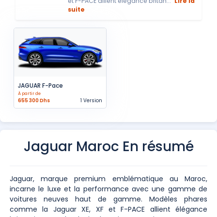
et F-PACE allient élégance britan...
Lire la
suite
JAGUAR F-Pace
À partir de
655 300 Dhs
1 Version
Jaguar Maroc En résumé
Jaguar, marque premium emblématique au Maroc,
incarne le luxe et la performance avec une gamme de
voitures neuves haut de gamme. Modèles phares
comme la Jaguar XE, XF et F-PACE allient élégance