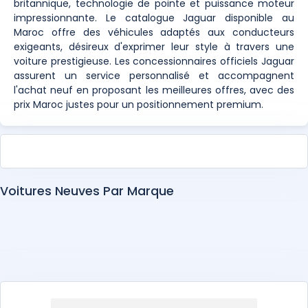
britannique, technologie de pointe et puissance moteur
impressionnante. Le catalogue Jaguar disponible au
Maroc offre des véhicules adaptés aux conducteurs
exigeants, désireux d'exprimer leur style à travers une
voiture prestigieuse. Les concessionnaires officiels Jaguar
assurent un service personnalisé et accompagnent
l'achat neuf en proposant les meilleures offres, avec des
prix Maroc justes pour un positionnement premium.
Voitures Neuves Par Marque
Abarth
Alfa Romeo
Alpine
Aston Martin
Audi
BAIC
Bentley
BMW
BYD
Changan
Chery
Chevrolet
Citroën
Cupra