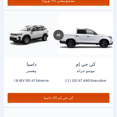
تويوتا VS ميتسوبيشي
كي جي إم
داسيا
موسو جراند
بيغستر
1.8 HEV 155 AT Extreme
2.2 l 202 AT 4WD Executive
داسيا VS كي جي إم