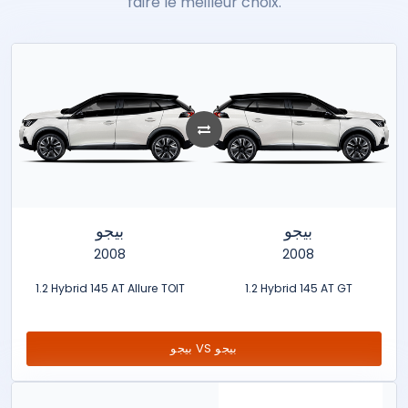
faire le meilleur choix.
soueast
Ssangyong
Suzuki
Tata
Tesla
Toyota
Volkswagen
Volvo
XPENG
Zeekr
بيجو
بيجو
2008
2008
1.2 Hybrid 145 AT Allure TOIT
1.2 Hybrid 145 AT GT
بيجو VS بيجو