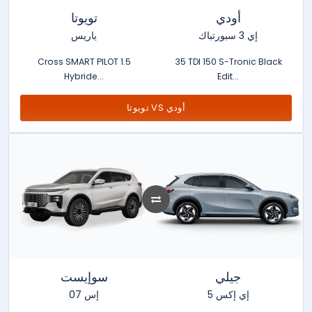
أودي
تويوتا
إي 3 سبورتباك
ياريس
Cross SMART PILOT 1.5
35 TDI 150 S-Tronic Black
Hybride...
Edit...
تويوتا VS أودي
جيلي
سوإيست
إي إكس 5
إس 07