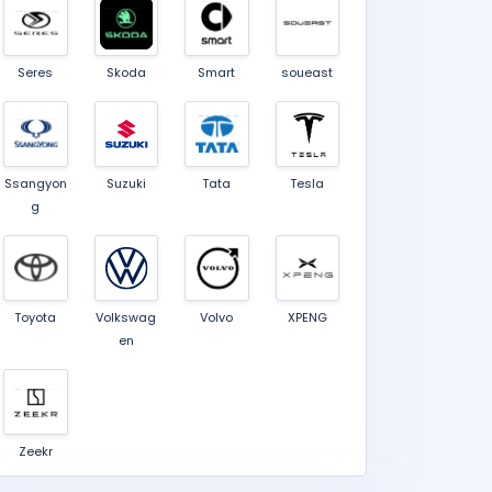
Seres
Skoda
Smart
soueast
Ssangyon
Suzuki
Tata
Tesla
g
Toyota
Volkswag
Volvo
XPENG
en
Zeekr