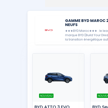
GAMME BYD MAROC 20
NEUFS
★★★BYD Maroc★★★ : le leade
marque BYD (Build Your Dre
la transition énergétique a
NOUVEAU
NOUVE
BYD ATTO 3 EVO
BYD Se