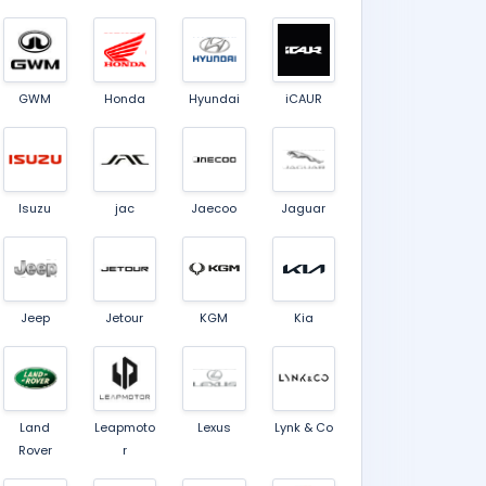
GWM
Honda
Hyundai
iCAUR
Isuzu
jac
Jaecoo
Jaguar
Jeep
Jetour
KGM
Kia
Land
Leapmoto
Lexus
Lynk & Co
Rover
r