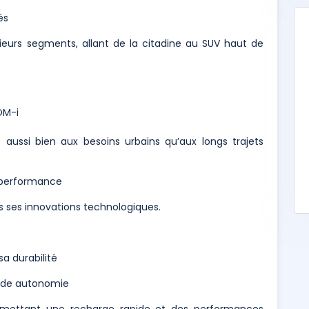
és
eurs segments, allant de la citadine au SUV haut de
DM-i
aussi bien aux besoins urbains qu’aux longs trajets
a performance
s ses innovations technologiques.
sa durabilité
ande autonomie
rmettant une recharge rapide et des performances