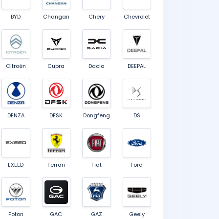
BYD
Changan
Chery
Chevrolet
Citroën
Cupra
Dacia
DEEPAL
DENZA
DFSK
Dongfeng
DS
EXEED
Ferrari
Fiat
Ford
Foton
GAC
GAZ
Geely