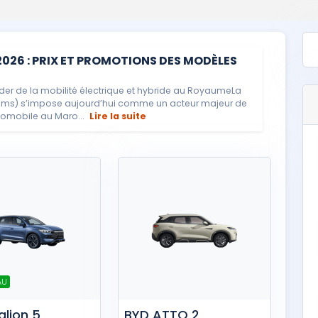
26 : PRIX ET PROMOTIONS DES MODÈLES
r de la mobilité électrique et hybride au RoyaumeLa
ams) s’impose aujourd’hui comme un acteur majeur de
utomobile au Maro...
Lire la suite
AU
alion 5
BYD ATTO 2