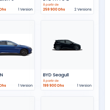
À partir de
 Dhs
1 Version
259 900 Dhs
2 Versions
AN
BYD Seagull
À partir de
 Dhs
1 Version
199 900 Dhs
1 Version