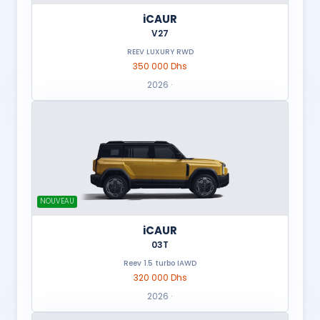
iCAUR
V27
REEV LUXURY RWD
350 000 Dhs
2026 ·
NOUVEAU
iCAUR
03T
Reev 1.5 turbo IAWD
320 000 Dhs
2026 ·