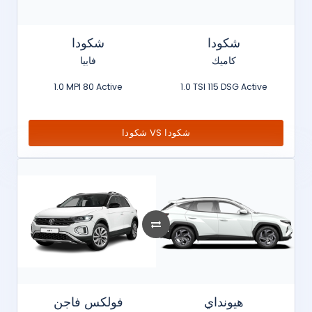
شكودا
شكودا
كاميك
فابيا
1.0 MPI 80 Active
1.0 TSI 115 DSG Active
شكودا VS شكودا
هيونداي
فولكس فاجن