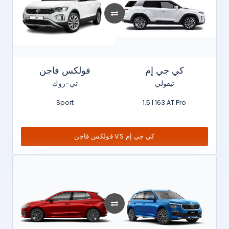
كي جي إم
فولكس فاجن
تيفولي
تي-روك
Sport
1.5 l 163 AT Pro
فولكس فاجن VS كي جي إم