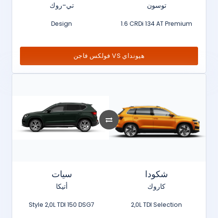
توسون
تي-روك
Design
1.6 CRDi 134 AT Premium
فولكس فاجن VS هيونداي
شكودا
سيات
كاروك
أتيكا
Style 2,0L TDI 150 DSG7
2,0L TDI Selection