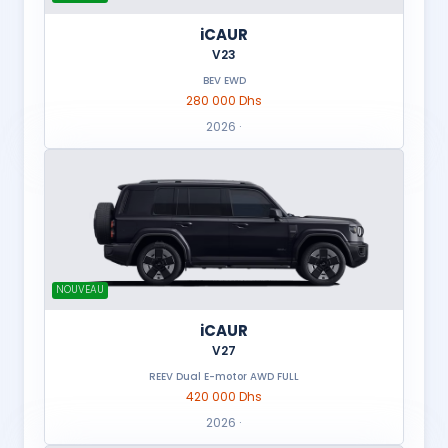
iCAUR
V23
BEV EWD
280 000 Dhs
2026 ·
NOUVEAU
iCAUR
V27
REEV Dual E-motor AWD FULL
420 000 Dhs
2026 ·