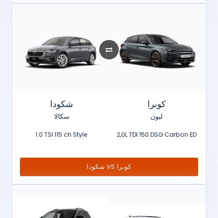
كوبرا
شكودا
ليون
سكالا
1.0 TSI 115 ch Style
2,0L TDI 150 DSG Carbon ED
شكودا VS كوبرا