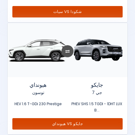
سيات VS شكودا
جايكو
هيونداي
جي 7
توسون
HEV 1.6 T-GDi 230 Prestige
PHEV SHS 1.5 TGDI - 1DHT LUX
B...
هيونداي VS جايكو