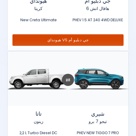
جي دبليو أم
هيونداي
هافال اتش 6
كريتا
New Creta Ultimate
PHEV 1.5 AT 240 4WD DELUXE
هيونداي VS جي دبليو أم
شيري
تاتا
تيجو 7 برو
زينون
2,2 L Turbo Diesel DC
PHEV NEW TIGGO 7 PRO