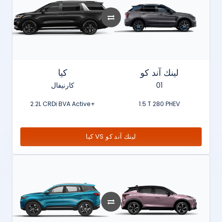
لينك آند كو
كيا
كارنيفال
01
2.2L CRDi BVA Active+
1.5 T 280 PHEV
كيا VS لينك آند كو