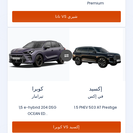
Premium
تاتا VS شيري
إكسيد
كوبرا
في إكس
تيرامار
1,5 e-hybrid 204 DSG
1.5 PHEV 503 AT Prestige
OCEAN ED...
كوبرا VS إكسيد