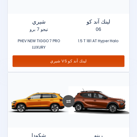
لينك آند كو
شيري
تيجو 7 برو
06
PHEV NEW TIGGO 7 PRO
1.5 T 181 AT Hyper Halo
LUXURY
شيري VS لينك آند كو
رينو
شكودا