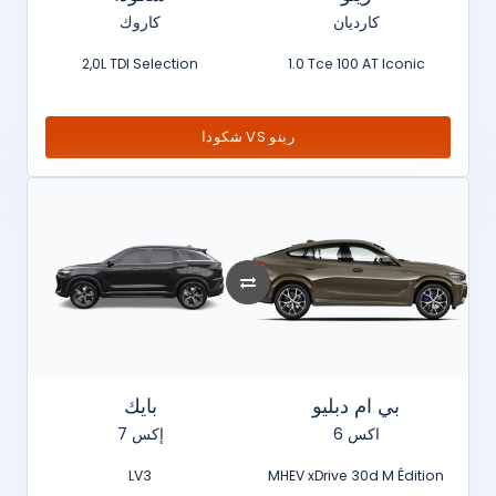
كارديان
كاروك
2,0L TDI Selection
1.0 Tce 100 AT Iconic
شكودا VS رينو
بي ام دبليو
بايك
اكس 6
إكس 7
LV3
MHEV xDrive 30d M Édition