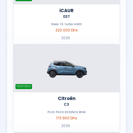
iCAUR
03T
Reev 1.5 turbo IAWD
320 000 Dhs
2026 ·
NOUVEAU
Citroën
C3
PLUS PACK ESSENCE BVM
173 900 Dhs
2026 ·