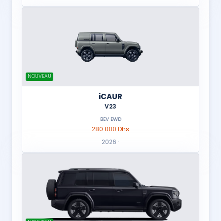
NOUVEAU
iCAUR
V23
BEV EWD
280 000 Dhs
2026 ·