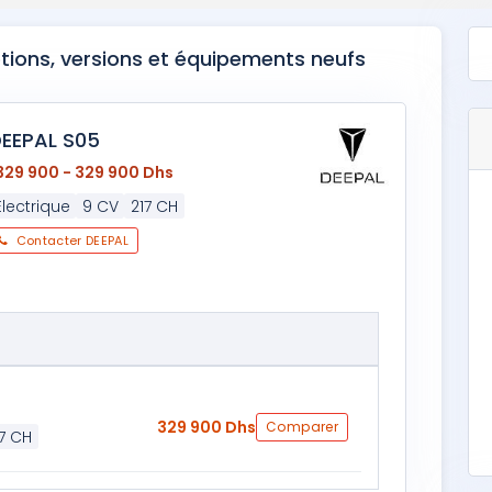
otions, versions et équipements neufs
EEPAL S05
329 900 - 329 900 Dhs
Électrique
9 CV
217 CH
Contacter DEEPAL
329 900 Dhs
Comparer
17 CH