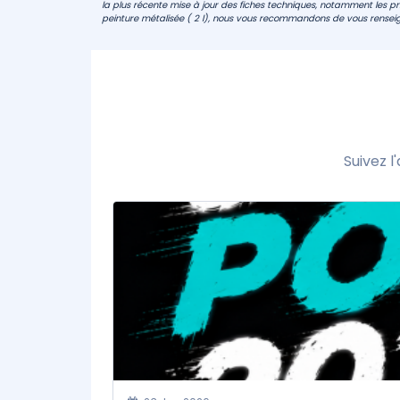
la plus récente mise à jour des fiches techniques, notamment les prix
peinture métalisée ( 2 l), nous vous recommandons de vous renseig
Suivez 