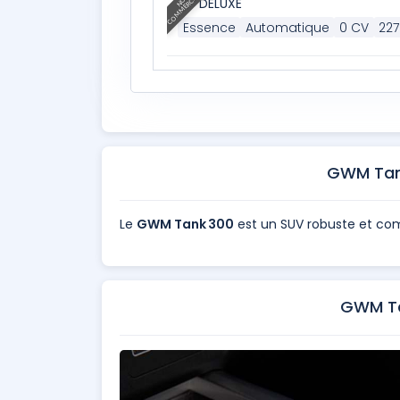
COMMERCIALISÉ
NON
DELUXE
Essence
Automatique
0 CV
227
GWM Tan
Le
GWM Tank 300
est un SUV robuste et co
GWM Ta