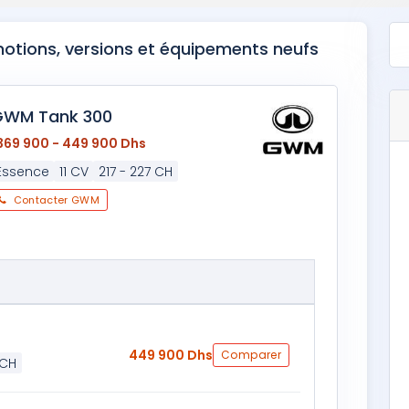
motions, versions et équipements neufs
GWM Tank 300
369 900 - 449 900 Dhs
Essence
11 CV
217 - 227 CH
Contacter GWM
449 900 Dhs
Comparer
 CH