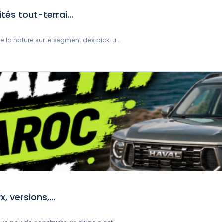
s tout-terrai...
a nature sur le segment des pick-u...
 versions,...