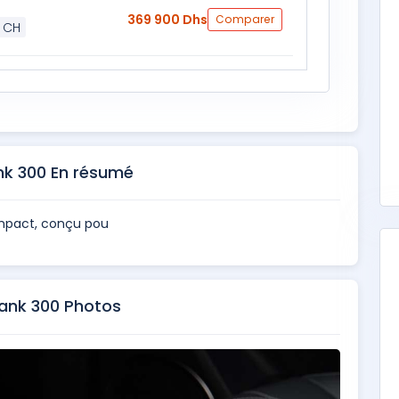
369 900 Dhs
Comparer
 CH
k 300 En résumé
mpact, conçu pou
nk 300 Photos