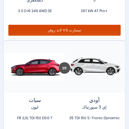
ديسكفري
5
3.0 D I6 249 AWD SE
267 kW AT Pro+
لاند روفر VS سمارت
أودي
سيات
إي 3 سبورتباك
ليون
FR 2,0L TDI 150 DSG 7
35 TDI 150 S-Tronic Dynamic