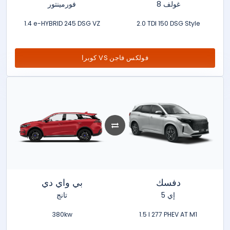
غولف 8
فورمينتور
1.4 e-HYBRID 245 DSG VZ
2.0 TDI 150 DSG Style
كوبرا VS فولكس فاجن
دفسك
بي واي دي
إي 5
تانج
380kw
1.5 l 277 PHEV AT M1