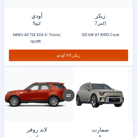
زيكر
أودي
7إكس
كيو5
MHEV 40 TDI 204 S-Tronic
310 kW AT RWD Core
quatt...
أودي VS زيكر
سمارت
لاند روفر