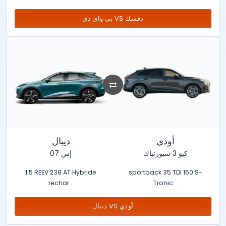
بي واي دي VS دفسك
أودي
ديبال
كيو 3 سبورتباك
إس 07
1.5 REEV 238 AT Hybride
sportback 35 TDI 150 S-
rechar...
Tronic...
ديبال VS أودي