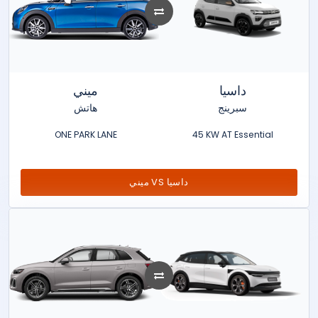
داسيا
ميني
سبرينج
هاتش
ONE PARK LANE
45 KW AT Essential
ميني VS داسيا