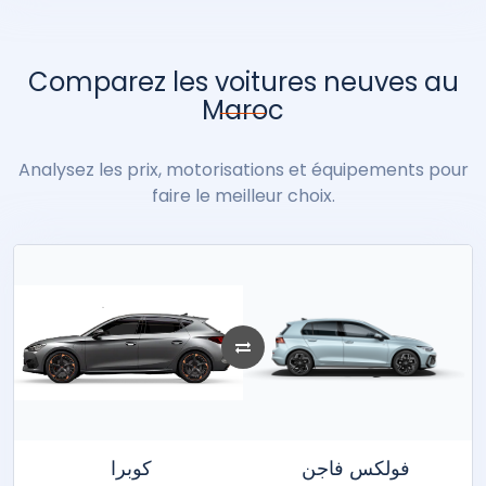
Lexus
Lynk & Co
Mahindra
Maserati
Mazda
Mercedes-Benz
MG
Comparez les voitures neuves au
Mini
Mitsubishi
Neo Motors
Nissan
Omoda
Opel
Peugeot
Maroc
Porsche
Analysez les prix, motorisations et équipements pour
Renault
ROX
Seat
Seres
Skoda
Smart
faire le meilleur choix.
soueast
Ssangyong
Suzuki
Tata
Tesla
Toyota
Volkswagen
Volvo
XPENG
Zeekr
فولكس فاجن
كوبرا