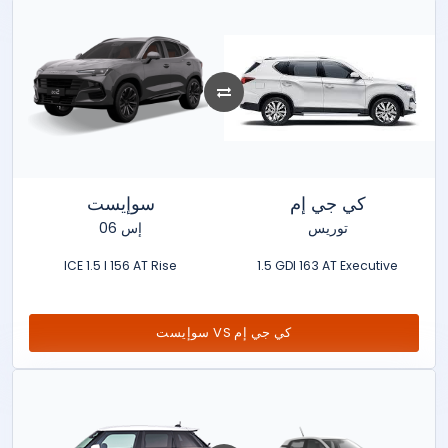
كي جي إم
سوإيست
توريس
إس 06
ICE 1.5 l 156 AT Rise
1.5 GDI 163 AT Executive
سوإيست VS كي جي إم