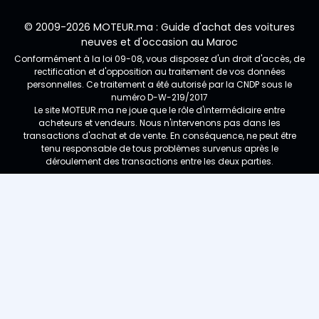
© 2009-2026 MOTEUR.ma : Guide d'achat des voitures
neuves et d'occasion au Maroc
Conformément à la loi 09-08, vous disposez d'un droit d'accès, de
rectification et d'opposition au traitement de vos données
personnelles. Ce traitement a été autorisé par la CNDP sous le
numéro D-W-219/2017
Le site MOTEUR.ma ne joue que le rôle d'intermédiaire entre
acheteurs et vendeurs. Nous n'intervenons pas dans les
transactions d'achat et de vente. En conséquence, ne peut être
tenu responsable de tous problèmes survenus après le
déroulement des transactions entre les deux parties.