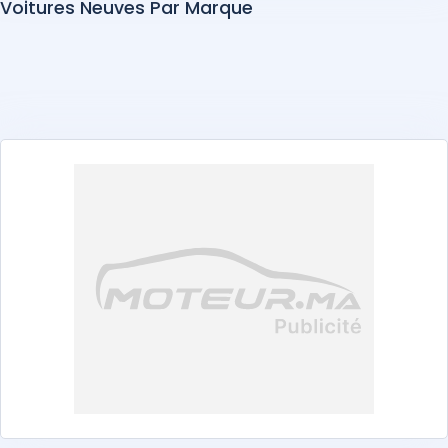
Voitures Neuves Par Marque
Abarth
Alfa Romeo
Alpine
Aston Martin
Audi
BAIC
Bentley
BMW
BYD
Changan
Chery
Chevrolet
Citroën
Cupra
Dacia
DEEPAL
DENZA
DFSK
Dongfeng
DS
EXEED
Ferrari
Fiat
Ford
Foton
GAC
GAZ
Geely
GWM
Honda
Hyundai
iCAUR
Isuzu
jac
Jaecoo
Jaguar
Jeep
Jetour
KGM
Kia
Land Rover
Leapmotor