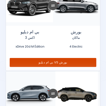
بورش
بي ام دبليو
ماكان
اكس 3
xDrive 20d M Édition
4 Electric
بي ام دبليو VS بورش