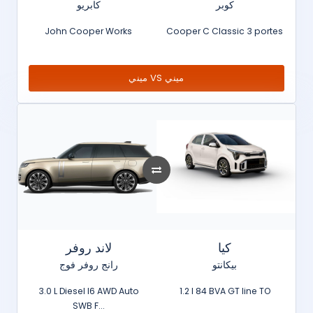
كوبر
كابريو
John Cooper Works
Cooper C Classic 3 portes
ميني VS ميني
كيا
لاند روفر
بيكانتو
رانج روفر فوج
3.0 L Diesel I6 AWD Auto
1.2 l 84 BVA GT line TO
SWB F...