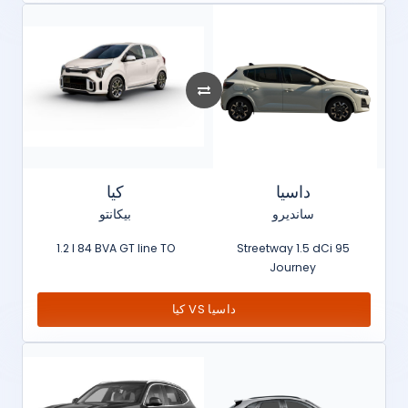
داسيا
كيا
سانديرو
بيكانتو
1.2 l 84 BVA GT line TO
Streetway 1.5 dCi 95
Journey
كيا VS داسيا