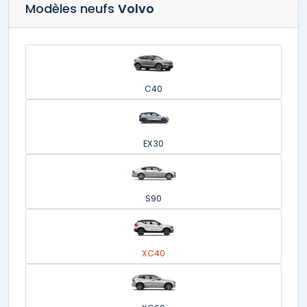
Modèles neufs
Volvo
C40
EX30
S90
XC40