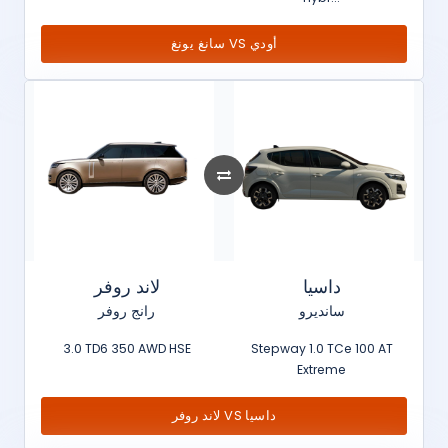
سانغ يونغ VS أودي
داسيا
لاند روفر
سانديرو
رانج روفر
3.0 TD6 350 AWD HSE
Stepway 1.0 TCe 100 AT
Extreme
لاند روفر VS داسيا