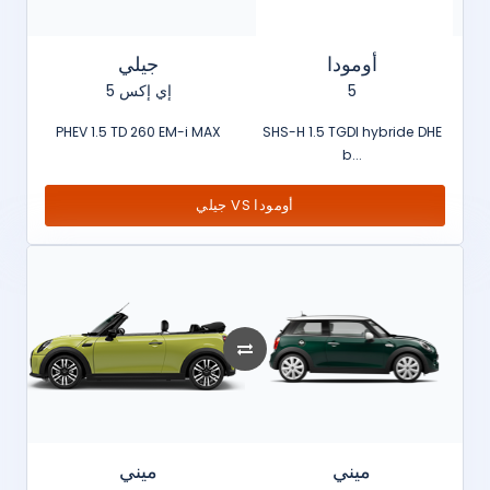
أومودا
جيلي
إي إكس 5
5
PHEV 1.5 TD 260 EM-i MAX
SHS-H 1.5 TGDI hybride DHE
b...
جيلي VS أومودا
ميني
ميني