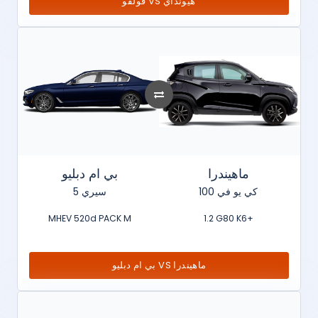
فولفو VS هيونداي
ماهيندرا
بي ام دبليو
كي يو في 100
سيري 5
MHEV 520d PACK M
1.2 G80 K6+
بي ام دبليو VS ماهيندرا