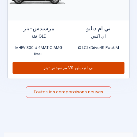
بي ام دبليو
مرسيدس-بنز
اي اكس
فئة GLE
MHEV 300 d 4MATIC AMG
iX LCI xDrive45 Pack M
line+
مرسيدس-بنز VS بي ام دبليو
Toutes les comparaisons neuves