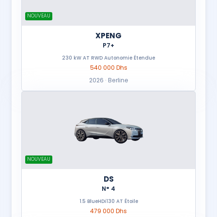
NOUVEAU
XPENG
P7+
230 kW AT RWD Autonomie Étendue
540 000 Dhs
2026 · Berline
NOUVEAU
DS
N° 4
1.5 BlueHDi130 AT Étoile
479 000 Dhs