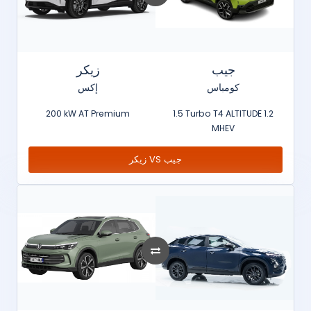
جيب
زيكر
كومباس
إكس
200 kW AT Premium
1.5 Turbo T4 ALTITUDE 1.2
MHEV
زيكر VS جيب