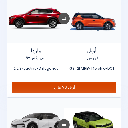
أوبل
مازدا
فرونتيرا
سي إكس-5
2.2 Skyactive-D Elegance
GS 1,2l MHEV 145 ch e-DCT
مازدا VS أوبل