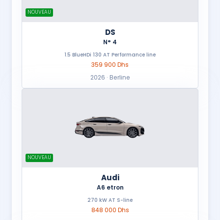
NOUVEAU
DS
N° 4
1.5 BlueHDi 130 AT Performance line
359 900 Dhs
2026 · Berline
NOUVEAU
Audi
A6 etron
270 kW AT S-line
848 000 Dhs