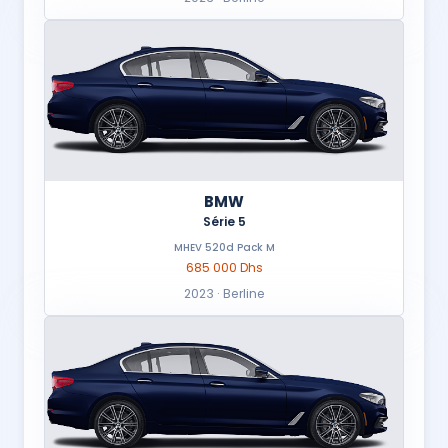
BMW
Série 5
MHEV 520d Pack M
685 000 Dhs
2023 · Berline