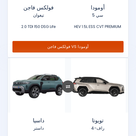
أومودا
فولكس فاجن
سي 5
تيغوان
2.0 TDI 150 DSG Life
HEV 1.5L ESS CVT PREMIUM
فولكس فاجن VS أومودا
تويوتا
داسيا
راف-4
داستر