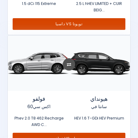
1.5 dCi 115 Extreme
2.5 L hHEV LIMITED + CUIR
BEIG...
داسيا VS تويوتا
هيونداي
فولفو
سانتا في
اكس سي60
Phev 2.0 T8 462 Recharge
HEV 1.6 T-GDi HEV Premium
AWD C...