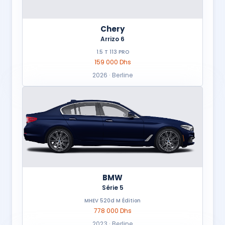
Chery
Arrizo 6
1.5 T 113 PRO
159 000 Dhs
2026 · Berline
BMW
Série 5
MHEV 520d M Édition
778 000 Dhs
2023 · Berline