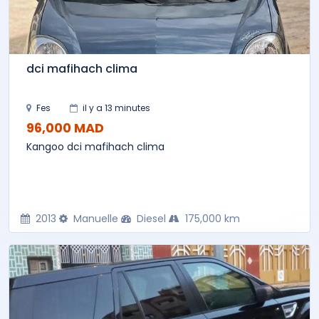
dci mafihach clima
Fes
il y a 13 minutes
96,000 MAD
Kangoo dci mafihach clima
2013
Manuelle
Diesel
175,000 km