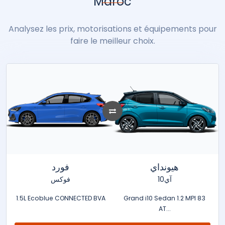
Maroc
Analysez les prix, motorisations et équipements pour
faire le meilleur choix.
هيونداي
فورد
آي10
فوكس
1.5L Ecoblue CONNECTED BVA
Grand i10 Sedan 1.2 MPI 83
AT...