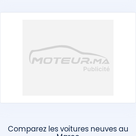
E-Moto
Ei-Hei
FB-Mondial
Guzzi
Harley-Davidson
Honda
Kayo
KTM
Kymco
Oba Motors
Phoenix
Piaggio
QJMoto
Royal Enfield
Seat
Suzuki
Tailg
Takado
Vespa
Voge
Yadea
Yamaha
Zontes
Comparez les voitures neuves au