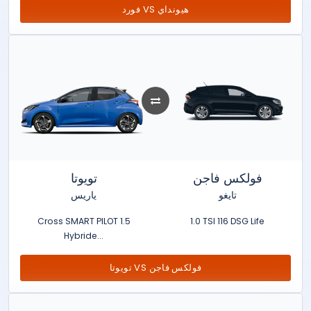
فورد VS هيونداي
فولكس فاجن
تويوتا
تايغو
ياريس
Cross SMART PILOT 1.5
1.0 TSI 116 DSG Life
Hybride...
تويوتا VS فولكس فاجن