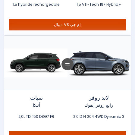
1,5 hybride rechargeable
1.5 VTI-Tech 197 Hybrid+
ديبال VS إم جي
لاند روفر
سيات
رانج روفر إيفوك
أتيكا
2,0L TDI 150 DSG7 FR
2.0 D I4 204 4WD Dynamic S