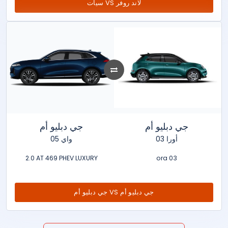
سيات VS لاند روفر
جي دبليو أم
جي دبليو أم
أورا 03
واي 05
2.0 AT 469 PHEV LUXURY
ora 03
جي دبليو أم VS جي دبليو أم