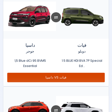
فيات
داسيا
دوبلو
جوجر
1,5 Blue dCi 95 BVM5
1.5 BLUE HDI BVA 7P Special
Essential
Ed...
داسيا VS فيات