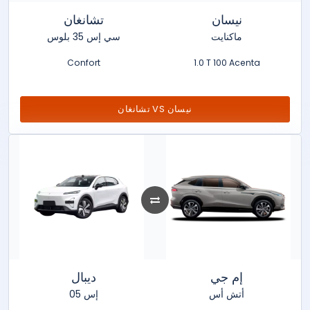
نيسان
تشانغان
ماكنايت
سي إس 35 بلوس
Confort
1.0 T 100 Acenta
تشانغان VS نيسان
إم جي
ديبال
أتش أس
إس 05