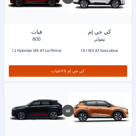
كي جي إم
فيات
600
تيفولي
1.2 Hybride 145 AT La Prima
1.5 l 163 AT Executive
فيات VS كي جي إم