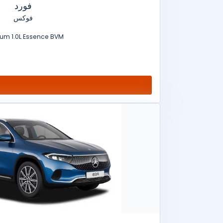
فورد
فوكس
ium 1.0L Essence BVM