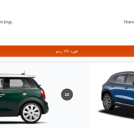
h Engi...
Titan
رينو VS فورد