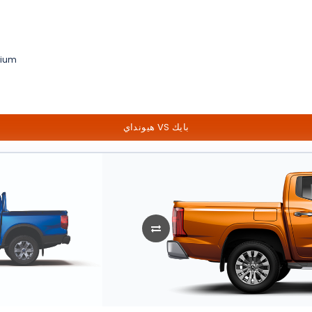
mium
هيونداي VS بايك