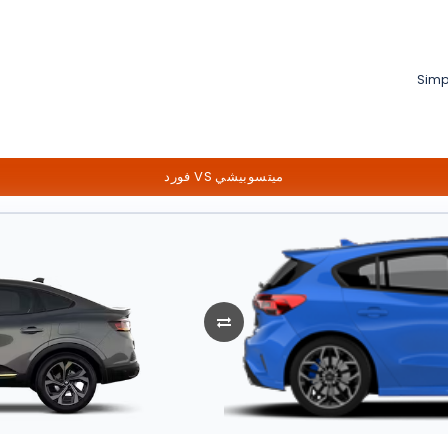
Simp
فورد VS ميتسوبيشي