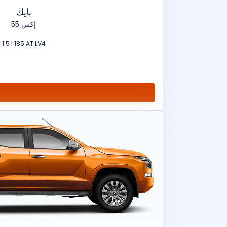
بايك
إكس 55
1.5 l 185 AT LV4