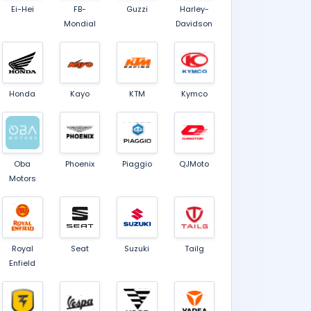
Ei-Hei
FB-
Guzzi
Harley-
Mondial
Davidson
Honda
Kayo
KTM
Kymco
Oba
Phoenix
Piaggio
QJMoto
Motors
Royal
Seat
Suzuki
Tailg
Enfield