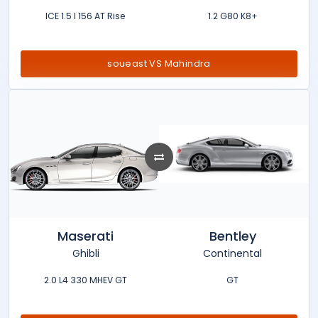
ICE 1.5 l 156 AT Rise
1.2 G80 K8+
soueast VS Mahindra
Maserati
Bentley
Ghibli
Continental
2.0 L4 330 MHEV GT
GT