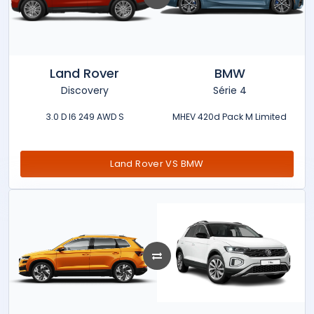
Land Rover
BMW
Discovery
Série 4
3.0 D I6 249 AWD S
MHEV 420d Pack M Limited
Land Rover VS BMW