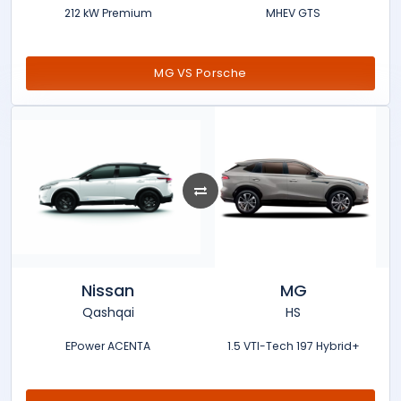
212 kW Premium
MHEV GTS
MG VS Porsche
Nissan
MG
Qashqai
HS
EPower ACENTA
1.5 VTI-Tech 197 Hybrid+