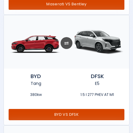
Maserati VS Bentley
BYD
DFSK
Tang
E5
380kw
1.5 l 277 PHEV AT M1
BYD VS DFSK