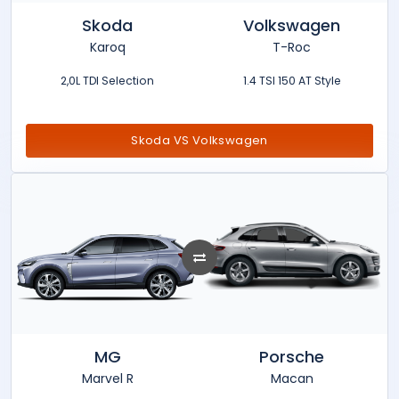
Skoda
Volkswagen
Karoq
T-Roc
2,0L TDI Selection
1.4 TSI 150 AT Style
Skoda VS Volkswagen
MG
Porsche
Marvel R
Macan