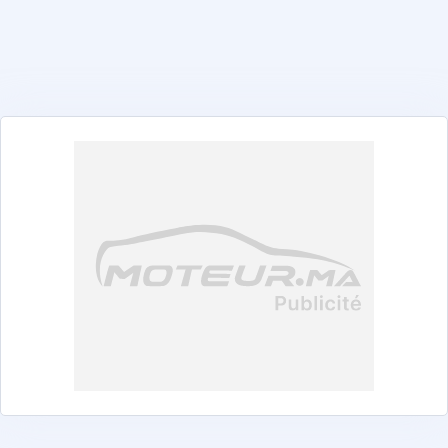
Aprilia
Bajaj
Benelli
BMW
CFMoto
Cimatti
Docker
E-Moto
Ei-Hei
FB-Mondial
Guzzi
Harley-Davidson
Honda
Kayo
KTM
Kymco
Oba Motors
Phoenix
Piaggio
QJMoto
Royal Enfield
Seat
Suzuki
Tailg
Takado
Vespa
Voge
Yadea
Yamaha
Zontes