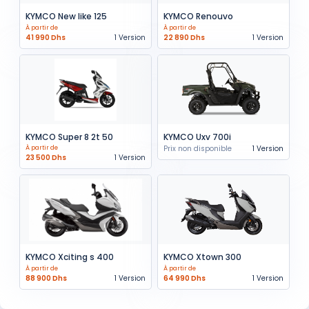
KYMCO New like 125
KYMCO Renouvo
À partir de
À partir de
41 990 Dhs
1 Version
22 890 Dhs
1 Version
KYMCO Super 8 2t 50
KYMCO Uxv 700i
À partir de
Prix non disponible
1 Version
23 500 Dhs
1 Version
KYMCO Xciting s 400
KYMCO Xtown 300
À partir de
À partir de
88 900 Dhs
1 Version
64 990 Dhs
1 Version