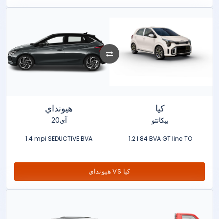
كيا
هيونداي
بيكانتو
آي20
1.4 mpi SEDUCTIVE BVA
1.2 l 84 BVA GT line TO
هيونداي VS كيا