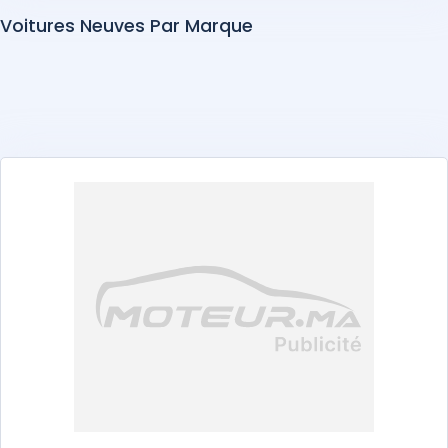
Voitures Neuves Par Marque
Aprilia
Bajaj
Benelli
BMW
CFMoto
Cimatti
Docker
E-Moto
Ei-Hei
FB-Mondial
Guzzi
Harley-Davidson
Honda
Kayo
KTM
Kymco
Oba Motors
Phoenix
Piaggio
QJMoto
Royal Enfield
Seat
Suzuki
Tailg
Takado
Vespa
Voge
Yadea
Yamaha
Zontes