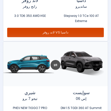
داسيا
لاند روفر
سانديرو
رانج روفر
3.0 TD6 350 AWD HSE
Stepway 1.0 TCe 100 AT
Extreme
لاند روفر VS داسيا
سوإيست
شيري
إس 06
تيجو 7 برو
PHEV NEW TIGGO 7 PRO
DM 1.5 TGDI 360 AT Summit