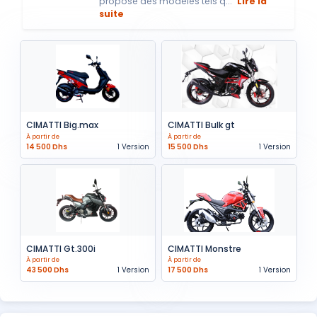
propose des modèles tels q...
Lire la
suite
CIMATTI Big.max
CIMATTI Bulk gt
À partir de
À partir de
14 500 Dhs
1 Version
15 500 Dhs
1 Version
CIMATTI Gt.300i
CIMATTI Monstre
À partir de
À partir de
43 500 Dhs
1 Version
17 500 Dhs
1 Version