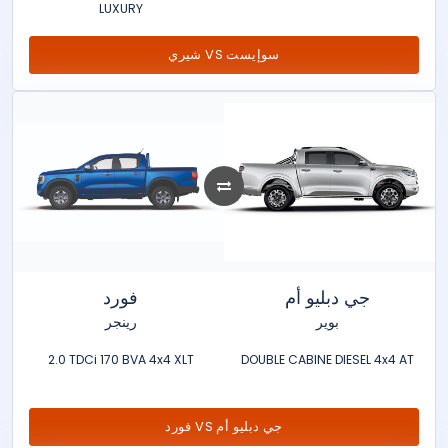
LUXURY
شيري VS سوإيست
جي دبليو أم
فورد
بوير
رينجر
2.0 TDCi 170 BVA 4x4 XLT
DOUBLE CABINE DIESEL 4x4 AT
فورد VS جي دبليو أم