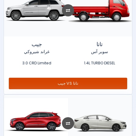
تاتا
جيب
سوبر آس
غراند شيروكي
3.0 CRD Limited
1.4L TURBO DIESEL
جيب VS تاتا