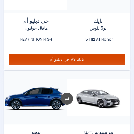
بايك
جي دبليو أم
يو5 بلوس
هافال جوليون
HEV FINITION HIGH
1.5 l 112 AT Honor
جي دبليو أم VS بايك
مرسيدس-بنز
بيجو