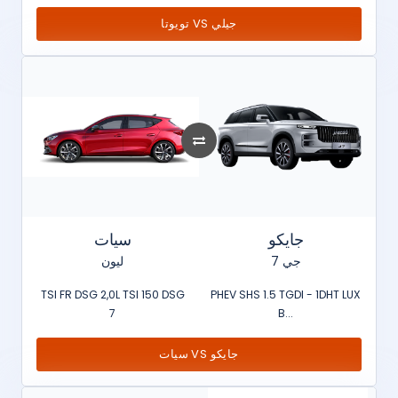
تويوتا VS جيلي
جايكو
سيات
جي 7
ليون
TSI FR DSG 2,0L TSI 150 DSG
PHEV SHS 1.5 TGDI - 1DHT LUX
7
B...
سيات VS جايكو