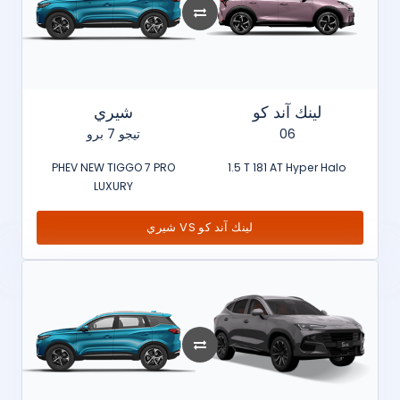
لينك آند كو
شيري
تيجو 7 برو
06
PHEV NEW TIGGO 7 PRO
1.5 T 181 AT Hyper Halo
LUXURY
شيري VS لينك آند كو