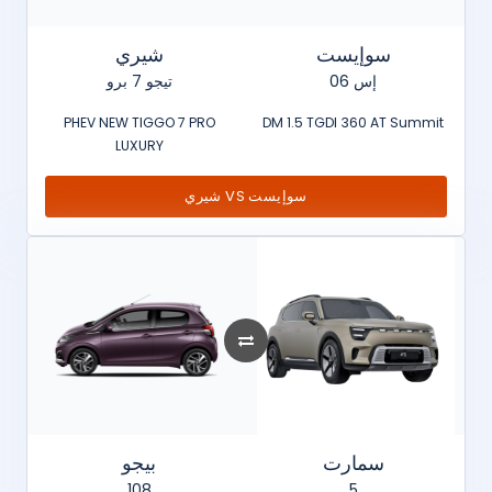
سوإيست
شيري
إس 06
تيجو 7 برو
PHEV NEW TIGGO 7 PRO
DM 1.5 TGDI 360 AT Summit
LUXURY
شيري VS سوإيست
سمارت
بيجو
108
5