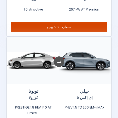
1.0 vti active
267 kW AT Premium
بيجو VS سمارت
جيلي
تويوتا
إي إكس 5
كورولا
PRESTIGE 1.8 HEV 140 AT
PHEV 1.5 TD 260 EM-i MAX
Limite...