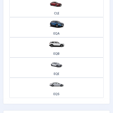
CLE
EQA
EQB
EQE
EQS