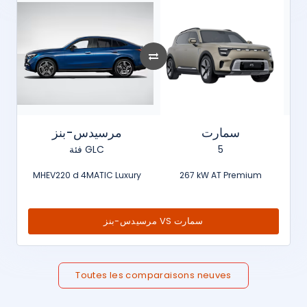
سمارت
مرسيدس-بنز
فئة GLC
5
MHEV220 d 4MATIC Luxury
267 kW AT Premium
مرسيدس-بنز VS سمارت
Toutes les comparaisons neuves