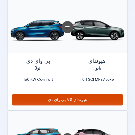
هيونداي
بي واي دي
بايون
اتو3
150 KW Comfort
1.0 TGDI MHEV Luxe
بي واي دي VS هيونداي