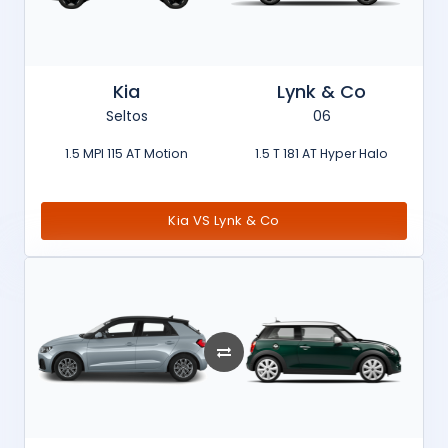
Kia
Lynk & Co
Seltos
06
1.5 MPI 115 AT Motion
1.5 T 181 AT Hyper Halo
Kia VS Lynk & Co