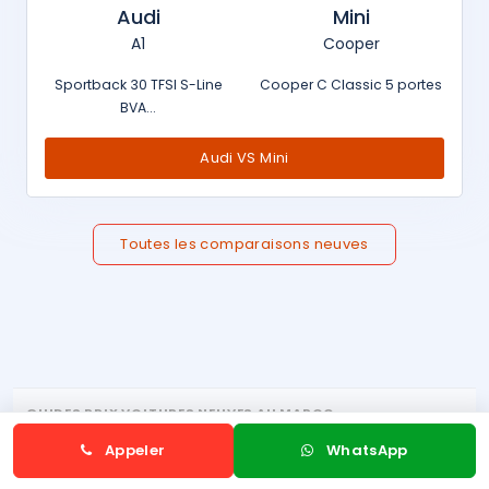
Audi
Mini
A1
Cooper
Sportback 30 TFSI S-Line
Cooper C Classic 5 portes
BVA...
Audi VS Mini
Toutes les comparaisons neuves
GUIDES PRIX VOITURES NEUVES AU MAROC
Voitures neuves Maroc
Voitures hybrides Maroc
Appeler
WhatsApp
Voitures électriques neuves Maroc